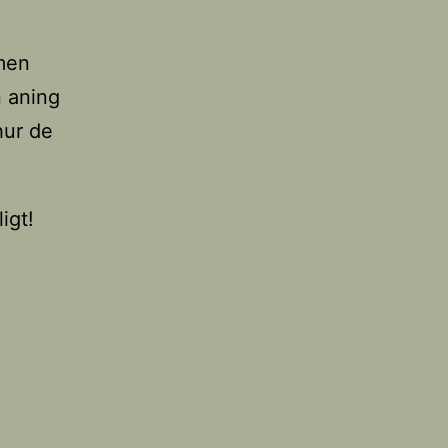
 men
n aning
hur de
igt!