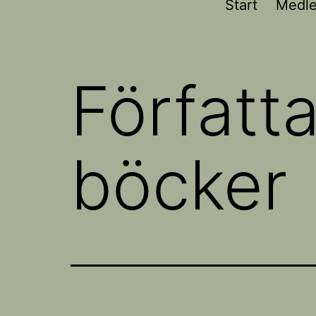
Start
Medl
Författ
böcker