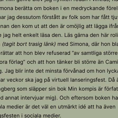
mona berätta om boken i en medryckande förel
ar jag dessutom förstått av folk som har fått tju
nan den kom ut att den är omöjlig att lägga ifrå
 jag helt enkelt läsa den. Läs gärna den här rol
n
(tagit bort trasig länk)
med Simona, där hon bl
rättar att hon blev refuserad ”av samtliga störr
ora förlag” och att hon tänker bli större än Cami
. Jag blir inte det minsta förvånad om hon lyck
ar veckor ska jag på virtuell lanseringsfest. Då 
gberg som släpper sin bok Min kompis är förfat
d annat intervjuar mig). Och eftersom boken ha
la medier är det väl en utmärkt idé att ha även
gsfesten i sociala medier.