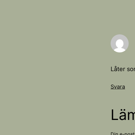
Låter so
Svara
Lä
Din e-post