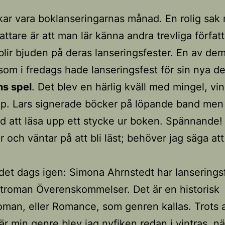
kar vara boklanseringarnas månad. En rolig sak
fattare är att man lär känna andra trevliga förfat
lir bjuden på deras lanseringsfester. En av dem
om i fredags hade lanseringsfest för sin nya d
s spel
. Det blev en härlig kväll med mingel, vi
lp. Lars signerade böcker på löpande band men
 att läsa upp ett stycke ur boken. Spännande
r och väntar på att bli läst; behöver jag säga att
r det dags igen: Simona Ahrnstedt har lanserings
troman Överenskommelser. Det är en historisk
oman, eller Romance, som genren kallas. Trots a
 är min genre blev jag nyfiken redan i vintras, nä