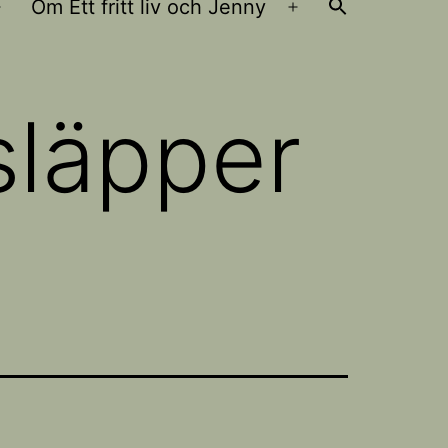
Om Ett fritt liv och Jenny
Öppna
Öppna
meny
meny
släpper