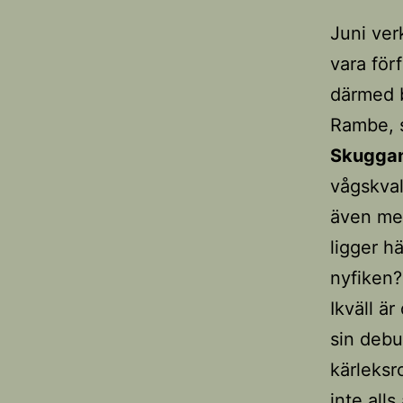
Juni ver
vara för
därmed b
Rambe, s
Skuggan
vågskva
även med
ligger hä
nyfiken?
Ikväll ä
sin debu
kärleksr
inte alls