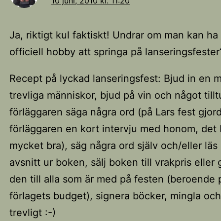
10 juni, 2010 kl. 11:20
Ja, riktigt kul faktiskt! Undrar om man kan h
officiell hobby att springa på lanseringsfester?
Recept på lyckad lanseringsfest: Bjud in en 
trevliga människor, bjud på vin och något tillt
förläggaren säga några ord (på Lars fest gjor
förläggaren en kort intervju med honom, det 
mycket bra), säg några ord själv och/eller läs
avsnitt ur boken, sälj boken till vrakpris eller
den till alla som är med på festen (beroende 
förlagets budget), signera böcker, mingla oc
trevligt :-)