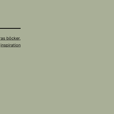
ras böcker
,
inspiration