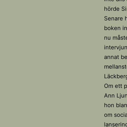
hörde Si
Senare h
boken in
nu måste
intervju
annat be
mellanst
Läckberg
Om ett p
Ann Ljun
hon blan
om socia
lanserin