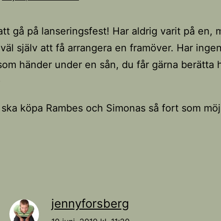
att gå på lanseringsfest! Har aldrig varit på en,
äl själv att få arrangera en framöver. Har inge
om händer under en sån, du får gärna berätta 
)
 ska köpa Rambes och Simonas så fort som möjl
jennyforsberg