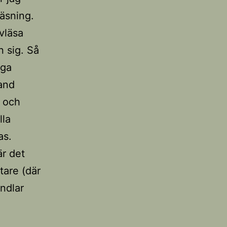
äsning.
vläsa
n sig. Så
iga
and
e och
lla
as.
är det
tare (där
ndlar