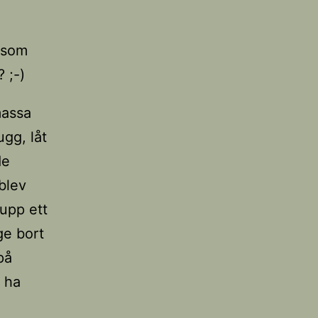
a som
 ;-)
massa
ugg, låt
de
blev
 upp ett
 ge bort
på
h ha