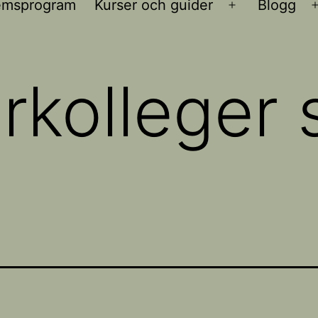
emsprogram
Kurser och guider
Blogg
Öppna
meny
arkolleger 