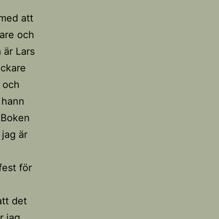
 med att
tare och
 är Lars
eckare
n och
 hann
! Boken
 jag är
fest för
tt det
r jag