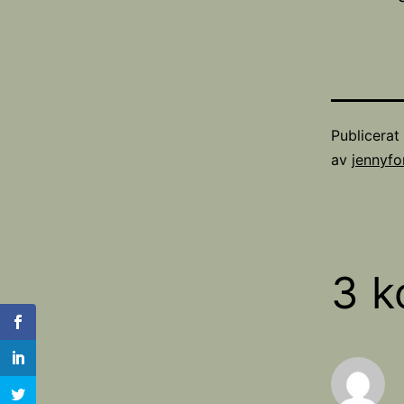
Publicera
av
jennyfo
3 k