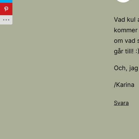
Vad kul 
kommer v
om vad s
går till! :
Och, jag
/Karina
Svara