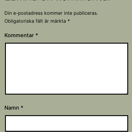
Din e-postadress kommer inte publiceras.
Obligatoriska fält är märkta
*
Kommentar
*
Namn
*