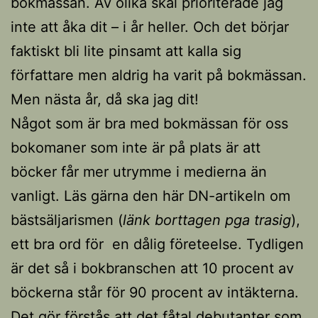
bokmässan. Av olika skäl prioriterade jag
inte att åka dit – i år heller. Och det börjar
faktiskt bli lite pinsamt att kalla sig
författare men aldrig ha varit på bokmässan.
Men nästa år, då ska jag dit!
Något som är bra med bokmässan för oss
bokomaner som inte är på plats är att
böcker får mer utrymme i medierna än
vanligt. Läs gärna den här DN-artikeln om
bästsäljarismen (
länk borttagen pga trasig
),
ett bra ord för en dålig företeelse. Tydligen
är det så i bokbranschen att 10 procent av
böckerna står för 90 procent av intäkterna.
Det gör förstås att det fåtal debutanter som