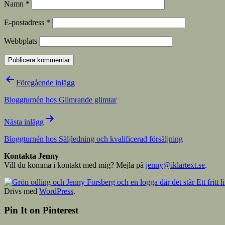
Namn
*
E-postadress
*
Webbplats
Inläggsnavigering
Föregående inlägg
Bloggturnén hos Glimrande glimtar
Nästa inlägg
Bloggturnén hos Säljledning och kvalificerad försäljning
Kontakta Jenny
Vill du komma i kontakt med mig? Mejla på
jenny@iklartext.se
.
Drivs med
WordPress
.
Pin It on Pinterest