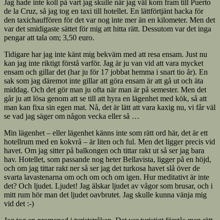
Jag hade inte koll på vart jag skulle när jag väl kom fram till Puerto
de la Cruz, så jag tog en taxi till hotellet. En lättförtjänt hacka för
den taxichauffören för det var nog inte mer än en kilometer. Men det
var det smidigaste sättet för mig att hitta rätt. Dessutom var det inga
pengar att tala om; 3,50 euro.
Tidigare har jag inte känt mig bekväm med att resa ensam. Just nu
kan jag inte riktigt förstå varför. Jag är ju van vid att vara mycket
ensam och gillar det (har ju för 17 jobbat hemma i snart tio år). En
sak som jag däremot inte gillar att göra ensam är att gå ut och äta
middag. Och det gör man ju ofta när man är på semester. Men det
går ju att lösa genom att se till att hyra en lägenhet med kök, så att
man kan fixa sin egen mat. Nå, det är lätt att vara kaxig nu, vi får väl
se vad jag säger om någon vecka eller så …
Min lägenhet – eller lägenhet känns inte som rätt ord här, det är ett
hotellrum med en kokvrå – är liten och ful. Men det ligger precis vid
havet. Om jag sitter på balkongen och tittar rakt ut så ser jag bara
hav. Hotellet, som passande nog heter Bellavista, ligger på en höjd,
och om jag tittar rakt ner så ser jag det turkosa havet slå över de
svarta lavastenarna om och om och om igen. Hur meditativt är inte
det? Och ljudet. Ljudet! Jag älskar ljudet av vågor som brusar, och i
mitt rum hör man det ljudet oavbrutet. Jag skulle kunna vänja mig
vid det :-)