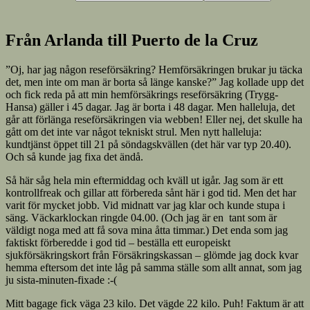
Från Arlanda till Puerto de la Cruz
”Oj, har jag någon reseförsäkring? Hemförsäkringen brukar ju täcka
det, men inte om man är borta så länge kanske?” Jag kollade upp det
och fick reda på att min hemförsäkrings reseförsäkring (Trygg-
Hansa) gäller i 45 dagar. Jag är borta i 48 dagar. Men halleluja, det
går att förlänga reseförsäkringen via webben! Eller nej, det skulle ha
gått om det inte var något tekniskt strul. Men nytt halleluja:
kundtjänst öppet till 21 på söndagskvällen (det här var typ 20.40).
Och så kunde jag fixa det ändå.
Så här såg hela min eftermiddag och kväll ut igår. Jag som är ett
kontrollfreak och gillar att förbereda sånt här i god tid. Men det har
varit för mycket jobb. Vid midnatt var jag klar och kunde stupa i
säng. Väckarklockan ringde 04.00. (Och jag är en tant som är
väldigt noga med att få sova mina åtta timmar.) Det enda som jag
faktiskt förberedde i god tid – beställa ett europeiskt
sjukförsäkringskort från Försäkringskassan – glömde jag dock kvar
hemma eftersom det inte låg på samma ställe som allt annat, som jag
ju sista-minuten-fixade :-(
Mitt bagage fick väga 23 kilo. Det vägde 22 kilo. Puh! Faktum är att