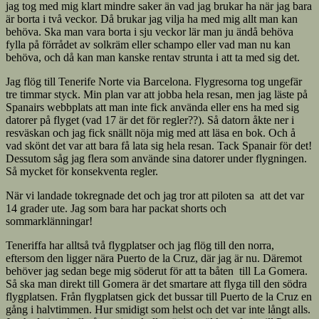
jag tog med mig klart mindre saker än vad jag brukar ha när jag bara
är borta i två veckor. Då brukar jag vilja ha med mig allt man kan
behöva. Ska man vara borta i sju veckor lär man ju ändå behöva
fylla på förrådet av solkräm eller schampo eller vad man nu kan
behöva, och då kan man kanske rentav strunta i att ta med sig det.
Jag flög till Tenerife Norte via Barcelona. Flygresorna tog ungefär
tre timmar styck. Min plan var att jobba hela resan, men jag läste på
Spanairs webbplats att man inte fick använda eller ens ha med sig
datorer på flyget (vad 17 är det för regler??). Så datorn åkte ner i
resväskan och jag fick snällt nöja mig med att läsa en bok. Och å
vad skönt det var att bara få lata sig hela resan. Tack Spanair för det!
Dessutom såg jag flera som använde sina datorer under flygningen.
Så mycket för konsekventa regler.
När vi landade tokregnade det och jag tror att piloten sa att det var
14 grader ute. Jag som bara har packat shorts och
sommarklänningar!
Teneriffa har alltså två flygplatser och jag flög till den norra,
eftersom den ligger nära Puerto de la Cruz, där jag är nu. Däremot
behöver jag sedan bege mig söderut för att ta båten till La Gomera.
Så ska man direkt till Gomera är det smartare att flyga till den södra
flygplatsen. Från flygplatsen gick det bussar till Puerto de la Cruz en
gång i halvtimmen. Hur smidigt som helst och det var inte långt alls.