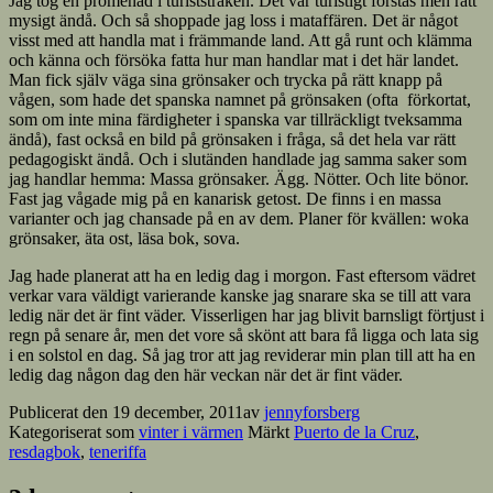
Jag tog en promenad i turiststråken. Det var turistigt förstås men rätt
mysigt ändå. Och så shoppade jag loss i mataffären. Det är något
visst med att handla mat i främmande land. Att gå runt och klämma
och känna och försöka fatta hur man handlar mat i det här landet.
Man fick själv väga sina grönsaker och trycka på rätt knapp på
vågen, som hade det spanska namnet på grönsaken (ofta förkortat,
som om inte mina färdigheter i spanska var tillräckligt tveksamma
ändå), fast också en bild på grönsaken i fråga, så det hela var rätt
pedagogiskt ändå. Och i slutänden handlade jag samma saker som
jag handlar hemma: Massa grönsaker. Ägg. Nötter. Och lite bönor.
Fast jag vågade mig på en kanarisk getost. De finns i en massa
varianter och jag chansade på en av dem. Planer för kvällen: woka
grönsaker, äta ost, läsa bok, sova.
Jag hade planerat att ha en ledig dag i morgon. Fast eftersom vädret
verkar vara väldigt varierande kanske jag snarare ska se till att vara
ledig när det är fint väder. Visserligen har jag blivit barnsligt förtjust i
regn på senare år, men det vore så skönt att bara få ligga och lata sig
i en solstol en dag. Så jag tror att jag reviderar min plan till att ha en
ledig dag någon dag den här veckan när det är fint väder.
Publicerat den
19 december, 2011
av
jennyforsberg
Kategoriserat som
vinter i värmen
Märkt
Puerto de la Cruz
,
resdagbok
,
teneriffa