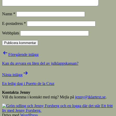
Namn
*
E-postadress
*
Webbplats
Inläggsnavigering
Föregående inlägg
Kan du avvara en liten del av julklappskassan?
Nästa inlägg
En ledig dag i Puerto de la Cruz
Kontakta Jenny
Vill du komma i kontakt med mig? Mejla på
jenny@iklartext.se
.
Drivs med
WordPress
.