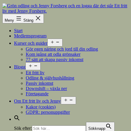
Hoppa
till
innehåll
Meny
Stäng
Start
Medlemsprogram
Öppna
Kurser och guider
meny
Gör egen näring och jord till din odling
Kom igång att odla grönsaker
77 sätt att skapa passiv inkomst
Öppna
Blogg
meny
Ett fritt liv
Odling & självhushållning
Passiv inkomst
Downshift – växla ner
Företagande
Öppna
Om Ett fritt liv och Jenny
meny
Kakor (cookies)
GDPR: personuppgifter
Sök efter:
Sökknapp