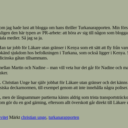
 jag hade lust att blogga om hans thriller Turkanarapporten. Min första 
verkligen den här typen av PR-arbete: att höra av sig till någon som blog
ala medier. Så jag sa ja.
tar jobb för Läkare utan gränser i Kenya som ett sätt att fly från vard
en okänd sjukdom hos befolkningen i Turkana, som också ligger i Kenya. 
icinska gåtan tillsammans.
mellan Martin och Nadine – man vill veta hur det går för Nadine och m
aker.
 Christian Unge har själv jobbat för Läkare utan gränser och det känns s
assiska deckarnormen, till exempel genom att inte innehålla några poliser.
men de långsammare partierna känns aldrig som trista transportsträckor. 
om gör du en god gärning, eftersom allt överskott går direkt till Läkare 
vitet
Märkt
christian unge
,
turkanarapporten