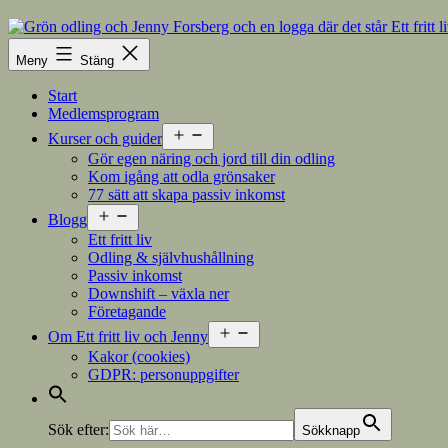
Hoppa
till
innehåll
Meny
Stäng
Start
Medlemsprogram
Öppna
Kurser och guider
meny
Gör egen näring och jord till din odling
Kom igång att odla grönsaker
77 sätt att skapa passiv inkomst
Öppna
Blogg
meny
Ett fritt liv
Odling & självhushållning
Passiv inkomst
Downshift – växla ner
Företagande
Öppna
Om Ett fritt liv och Jenny
meny
Kakor (cookies)
GDPR: personuppgifter
Sök efter:
Sökknapp