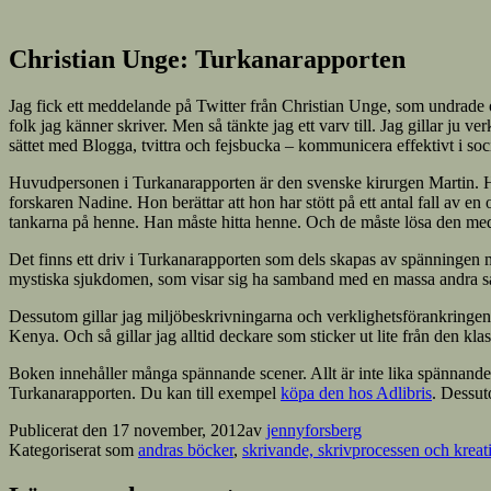
Christian Unge: Turkanarapporten
Jag fick ett meddelande på Twitter från Christian Unge, som undrade om
folk jag känner skriver. Men så tänkte jag ett varv till. Jag gillar ju 
sättet med Blogga, tvittra och fejsbucka – kommunicera effektivt i soci
Huvudpersonen i Turkanarapporten är den svenske kirurgen Martin. Han 
forskaren Nadine. Hon berättar att hon har stött på ett antal fall av 
tankarna på henne. Han måste hitta henne. Och de måste lösa den med
Det finns ett driv i Turkanarapporten som dels skapas av spänningen 
mystiska sjukdomen, som visar sig ha samband med en massa andra s
Dessutom gillar jag miljöbeskrivningarna och verklighetsförankringen.
Kenya. Och så gillar jag alltid deckare som sticker ut lite från den kl
Boken innehåller många spännande scener. Allt är inte lika spännande, 
Turkanarapporten. Du kan till exempel
köpa den hos Adlibris
. Dessut
Publicerat den
17 november, 2012
av
jennyforsberg
Kategoriserat som
andras böcker
,
skrivande, skrivprocessen och kreati