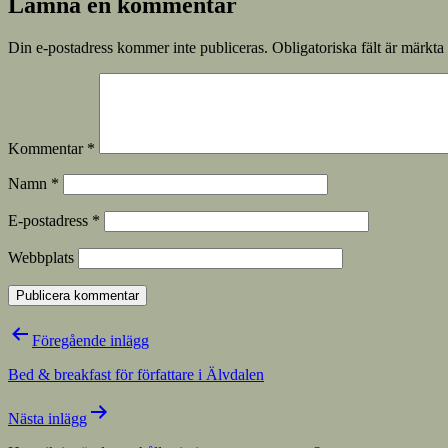
Lämna en kommentar
Din e-postadress kommer inte publiceras.
Obligatoriska fält är märkta
Kommentar
*
Namn
*
E-postadress
*
Webbplats
Inläggsnavigering
Föregående inlägg
Bed & breakfast för författare i Älvdalen
Nästa inlägg