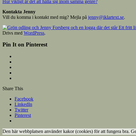
Hur viktigt är det att hålla sig inom samma genre?
Kontakta Jenny
Vill du komma i kontakt med mig? Mejla på
jenny@iklartext.se
.
Drivs med
WordPress
.
Pin It on Pinterest
Share This
Facebook
LinkedIn
Twitter
Pinterest
Den här webbplatsen använder kakor (cookies) för att fungera bra. G