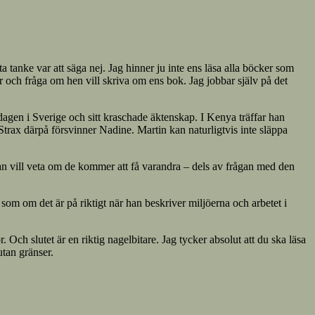
tanke var att säga nej. Jag hinner ju inte ens läsa alla böcker som
gar och fråga om hen vill skriva om ens bok. Jag jobbar själv på det
agen i Sverige och sitt kraschade äktenskap. I Kenya träffar han
Strax därpå försvinner Nadine. Martin kan naturligtvis inte släppa
an vill veta om de kommer att få varandra – dels av frågan med den
om om det är på riktigt när han beskriver miljöerna och arbetet i
Och slutet är en riktig nagelbitare. Jag tycker absolut att du ska läsa
utan gränser.