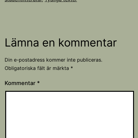
Lämna en kommentar
Din e-postadress kommer inte publiceras.
Obligatoriska fält är märkta
*
Kommentar
*