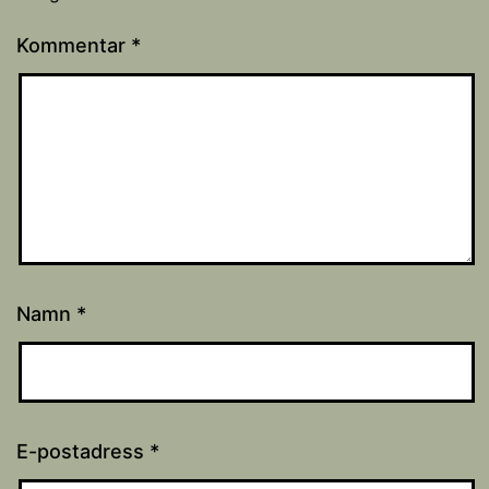
Kommentar
*
Namn
*
E-postadress
*