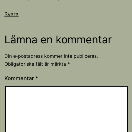
Svara
Lämna en kommentar
Din e-postadress kommer inte publiceras.
Obligatoriska fält är märkta
*
Kommentar
*