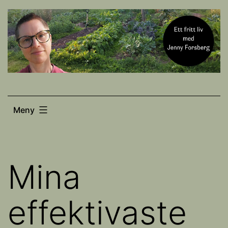
Hoppa
till
innehåll
Meny
Mina
effektivaste