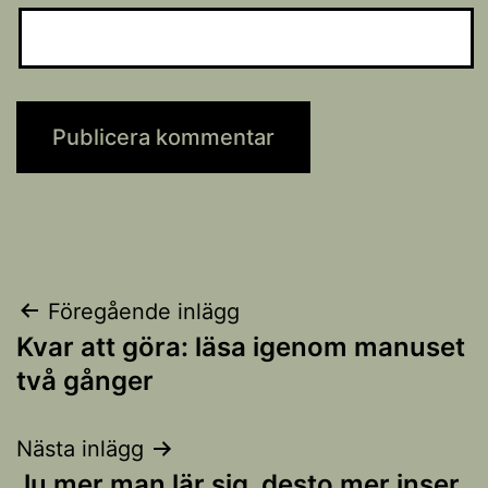
Inläggsnavigering
Föregående inlägg
Kvar att göra: läsa igenom manuset
två gånger
Nästa inlägg
Ju mer man lär sig, desto mer inser