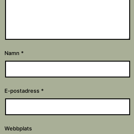
Namn
*
E-postadress
*
Webbplats