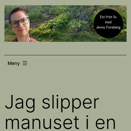
Hoppa
till
innehåll
Meny
Jag slipper
manuset i en