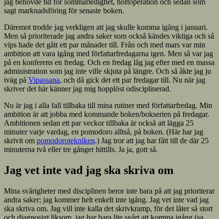
jag behövde tid för sommarledighet, höftoperation och sedan som
sagt marknadsföring för senaste boken.
Däremot trodde jag verkligen att jag skulle komma igång i januari.
Men så prioriterade jag andra saker som också kändes viktiga och så
vips hade det gått ett par månader till. Från och med mars var min
ambition att vara igång med författarfredagarna igen. Men så var jag
på en konferens en fredag. Och en fredag låg jag efter med en massa
administration som jag inte ville skjuta på längre. Och så åkte jag ju
iväg på
Vipassana
, och då gick det ett par fredagar till. Nu när jag
skriver det här känner jag mig hopplöst odisciplinerad.
Nu är jag i alla fall tillbaka till mina rutiner med författarfredag. Min
ambition är att jobba med kommande boken/bokserien på fredagar.
Ambitionen sedan ett par veckor tillbaka är också att lägga 25
minuter varje vardag, en pomodoro alltså, på boken. (Här har jag
skrivit om
pomodorotekniken
.) Jag tror att jag har fått till de där 25
minuterna två eller tre gånger hittills. Ja ja, gott så.
Jag vet inte vad jag ska skriva om
Mina svårigheter med disciplinen beror inte bara på att jag prioriterar
andra saker; jag kommer helt enkelt inte igång. Jag vet inte vad jag
ska skriva om. Jag vill inte kalla det skrivkramp, för det låter så stort
och diagnosigt liksom, jag har bara lite svårt att komma igång (sa