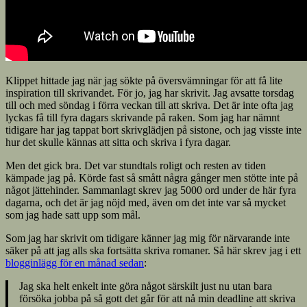
Klippet hittade jag när jag sökte på översvämningar för att få lite
inspiration till skrivandet. För jo, jag har skrivit. Jag avsatte torsdag
till och med söndag i förra veckan till att skriva. Det är inte ofta jag
lyckas få till fyra dagars skrivande på raken. Som jag har nämnt
tidigare har jag tappat bort skrivglädjen på sistone, och jag visste inte
hur det skulle kännas att sitta och skriva i fyra dagar.
Men det gick bra. Det var stundtals roligt och resten av tiden
kämpade jag på. Körde fast så smått några gånger men stötte inte på
något jättehinder. Sammanlagt skrev jag 5000 ord under de här fyra
dagarna, och det är jag nöjd med, även om det inte var så mycket
som jag hade satt upp som mål.
Som jag har skrivit om tidigare känner jag mig för närvarande inte
säker på att jag alls ska fortsätta skriva romaner. Så här skrev jag i ett
blogginlägg för en månad sedan
:
Jag ska helt enkelt inte göra något särskilt just nu utan bara
försöka jobba på så gott det går för att nå min deadline att skriva