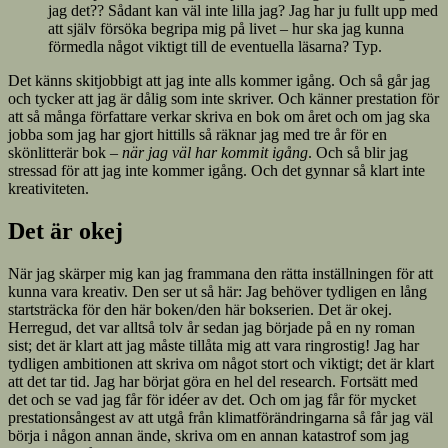
jag det?? Sådant kan väl inte lilla jag? Jag har ju fullt upp med
att själv försöka begripa mig på livet – hur ska jag kunna
förmedla något viktigt till de eventuella läsarna? Typ.
Det känns skitjobbigt att jag inte alls kommer igång. Och så går jag
och tycker att jag är dålig som inte skriver. Och känner prestation för
att så många författare verkar skriva en bok om året och om jag ska
jobba som jag har gjort hittills så räknar jag med tre år för en
skönlitterär bok –
när jag väl har kommit igång
. Och så blir jag
stressad för att jag inte kommer igång. Och det gynnar så klart inte
kreativiteten.
Det är okej
När jag skärper mig kan jag frammana den rätta inställningen för att
kunna vara kreativ. Den ser ut så här: Jag behöver tydligen en lång
startsträcka för den här boken/den här bokserien. Det är okej.
Herregud, det var alltså tolv år sedan jag började på en ny roman
sist; det är klart att jag måste tillåta mig att vara ringrostig! Jag har
tydligen ambitionen att skriva om något stort och viktigt; det är klart
att det tar tid. Jag har börjat göra en hel del research. Fortsätt med
det och se vad jag får för idéer av det. Och om jag får för mycket
prestationsångest av att utgå från klimatförändringarna så får jag väl
börja i någon annan ände, skriva om en annan katastrof som jag