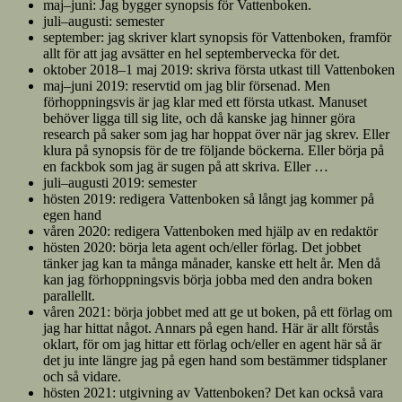
maj–juni: Jag bygger synopsis för Vattenboken.
juli–augusti: semester
september: jag skriver klart synopsis för Vattenboken, framför
allt för att jag avsätter en hel septembervecka för det.
oktober 2018–1 maj 2019: skriva första utkast till Vattenboken
maj–juni 2019: reservtid om jag blir försenad. Men
förhoppningsvis är jag klar med ett första utkast. Manuset
behöver ligga till sig lite, och då kanske jag hinner göra
research på saker som jag har hoppat över när jag skrev. Eller
klura på synopsis för de tre följande böckerna. Eller börja på
en fackbok som jag är sugen på att skriva. Eller …
juli–augusti 2019: semester
hösten 2019: redigera Vattenboken så långt jag kommer på
egen hand
våren 2020: redigera Vattenboken med hjälp av en redaktör
hösten 2020: börja leta agent och/eller förlag. Det jobbet
tänker jag kan ta många månader, kanske ett helt år. Men då
kan jag förhoppningsvis börja jobba med den andra boken
parallellt.
våren 2021: börja jobbet med att ge ut boken, på ett förlag om
jag har hittat något. Annars på egen hand. Här är allt förstås
oklart, för om jag hittar ett förlag och/eller en agent här så är
det ju inte längre jag på egen hand som bestämmer tidsplaner
och så vidare.
hösten 2021: utgivning av Vattenboken? Det kan också vara