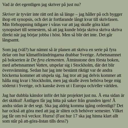
Vad är det egentligen jag skriver på just nu?
Skriver
är tyvärr inte rätt ord än så länge – jag håller på och bygger
ihop ett synopsis, och det är fortfarande långt kvar till skrivfasen.
Min förhoppning tidigare i våras var att jag skulle göra klart
synopsiset till semestern, så att jag kunde börja skriva skriva skriva
direkt när jag börjar jobba i höst. Men så blir det inte. Det går
långsamt.
Som jag (väl?) har nämnt så är planen att skriva en serie på fyra
delar om hur klimatförändringarna drabbar Sverige. Arbetsnamnet
på bokserien är
De fyra elementen
. Åtminstone den första boken,
med arbetsnamnet
Vatten
, utspelar sig i Stockholm, där det blir
översvämning. Sedan har jag inte bestämt riktigt var de andra
böckerna kommer att utspela sig. Jag tror att jag delvis kommer att
hålla mig kvar i Stockholm, men jag skulle även behöva bege mig
söderut i Sverige, och kanske även ut i Europa och/eller världen.
Jag har dubbla känslor inför det här projektet just nu. Å ena sidan är
det skitkul! Äntligen får jag hitta på saker från grunden igen! Å
andra sidan är det segt. Ska jag aldrig komma igång ordentligt? Det
har också att göra med att jag är sliten och behöver semester. Vilket
jag får om två veckor. Hurra! (Fast hur 17 ska jag hinna klart allt
som står på att-göra-listan tills dess?)