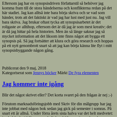
Eftersom jag har en synopsisdriven författarstil så behöver jag
komma fram till de stora händelserna och konflikterna redan på det
här stadiet. Jag kan alltså inte bara börja skriva och se vad som
händer, trots att det faktiskt är vad jag har lust med just nu. Jag vill
bara skriva. Jag brukar oftast tycka att synopsisarbetet är det
roligaste av alltihop, eftersom det är då jag är som mest kreativ; det
är då jag hittar på hela historien. Men än så länge saknar jag så
mycket information att det liksom inte finns något att bygga ett
synopsis på. Så jag fortsätter att klura och göra research och hoppas
på ett nytt genombrott snart så att jag kan börja känna lite flyt i mitt
synopsisbyggande någon gång.
Publicerat den
9 maj, 2018
Kategoriserat som
Jennys böcker
Märkt
De fyra elementen
Jag kommer inte igång
Blir det något skrivet eller? Det korta svaret på den frågan är nej ;-)
Förutom marknadsföringsjobb med Skriv för din målgrupp
har jag
inte jobbat med någon bok sedan jag gick på semester i somras. På
snart ett år alltså. Under förra årets sista halva var det helt medvetet: