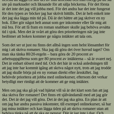
ute på marknader och liknande för att sälja böckerna. För det första
är det inte det jag vill jobba med. För det andra har det inte fungerat
för den typen av böcker jag har skrivit hittills. Det är helt enkelt inte
det jag ska lägga min tid på. Då är det bättre att jag skriver en ny
bok. Eller gör något helt annat som ger inkomster eller får mig att
må bra. För att få fram en roman snabbare skulle jag behöva avsätta
tid i sjok. Men det är svårt att göra den prioriteringen när jag inte
bedömer att boken kommer ge några intäkter att tala om.
Som det ser ut just nu finns det alltså ingen som helst lönsamhet för
mig i att skriva romaner. Ska jag då göra det över huvud taget? Om
man ska tänka 80/20-regeln – bara göra de 20 procent av
arbetsuppgifterna som ger 80 procent av intäkterna – så är svaret nej.
Det är enbart slöseri med tid. Och det här är också anledningen till
att jag inte har kommit igång att skriva något nytt, trots att jag trodde
att jag skulle börja på en ny roman direkt efter årsskiftet. Jag
behövde prioritera att jobba med onlinekurser, eftersom det verkar
betydligt mer rimligt att de kommer att ge mig intäkter.
Men om jag ska gå på vad hjärtat vill så är det klart som fan att jag
ska skriva fler romaner! Det finns ett självändamål med att jag gör
det. Det är det jag vill göra. Det är det jag ska göra. En plan är att
om jag har andra passiva inkomster, till exempel onlinekurser, så har
jag mina intäkter och kan lägga tiden på att skriva romaner utan att
behöva tänka på att de ska ge pengar. Där är jag inte i dag. Och