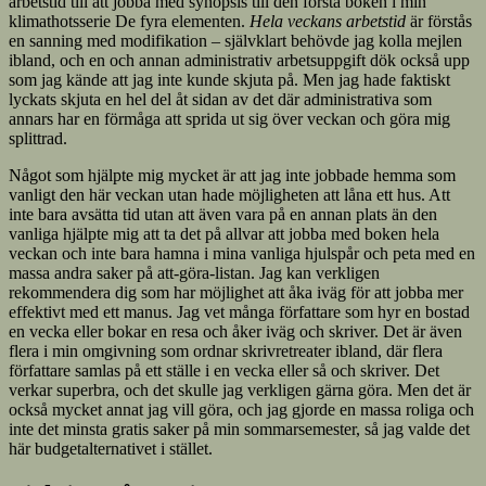
arbetstid till att jobba med synopsis till den första boken i min
klimathotsserie De fyra elementen.
Hela veckans arbetstid
är förstås
en sanning med modifikation – självklart behövde jag kolla mejlen
ibland, och en och annan administrativ arbetsuppgift dök också upp
som jag kände att jag inte kunde skjuta på. Men jag hade faktiskt
lyckats skjuta en hel del åt sidan av det där administrativa som
annars har en förmåga att sprida ut sig över veckan och göra mig
splittrad.
Något som hjälpte mig mycket är att jag inte jobbade hemma som
vanligt den här veckan utan hade möjligheten att låna ett hus. Att
inte bara avsätta tid utan att även vara på en annan plats än den
vanliga hjälpte mig att ta det på allvar att jobba med boken hela
veckan och inte bara hamna i mina vanliga hjulspår och peta med en
massa andra saker på att-göra-listan. Jag kan verkligen
rekommendera dig som har möjlighet att åka iväg för att jobba mer
effektivt med ett manus. Jag vet många författare som hyr en bostad
en vecka eller bokar en resa och åker iväg och skriver. Det är även
flera i min omgivning som ordnar skrivretreater ibland, där flera
författare samlas på ett ställe i en vecka eller så och skriver. Det
verkar superbra, och det skulle jag verkligen gärna göra. Men det är
också mycket annat jag vill göra, och jag gjorde en massa roliga och
inte det minsta gratis saker på min sommarsemester, så jag valde det
här budgetalternativet i stället.