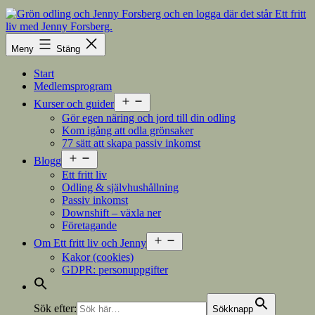
Hoppa
till
innehåll
Meny
Stäng
Start
Medlemsprogram
Öppna
Kurser och guider
meny
Gör egen näring och jord till din odling
Kom igång att odla grönsaker
77 sätt att skapa passiv inkomst
Öppna
Blogg
meny
Ett fritt liv
Odling & självhushållning
Passiv inkomst
Downshift – växla ner
Företagande
Öppna
Om Ett fritt liv och Jenny
meny
Kakor (cookies)
GDPR: personuppgifter
Sök efter:
Sökknapp