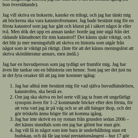
hon överslätande).
Jag vill skriva en bokserie, kanske en trilogi, och jag har tänkt mig
att böckerna ska vara katastrofromaner. Jag hade bestämt mig för en
första katastrof som jag har gått och klurat på i säkert något år eller
två. Men dök det upp en annan tanke: borde jag inte utgå från det
rådande klimathotet för min katastrof? Det känns sjukt viktigt, och
det blir ju mer meningsfullt att skriva en historia som utgår från
något som är viktigt på riktigt. (Inte för att det känns meningslöst att
skriva skönlitteratur annars, men ändå.)
Jag har en huvudperson som jag tydligt ser framför mig. Jag har
även lite tankar om en bihistoria om henne. Som jag ser det just nu
är det fyra orsaker till att jag inte kommer igång:
Jag har alltså inte bestämt mig för vad själva huvudhändelsen,
katastrofen, ska bestå av.
Om jag ska skriva en hel serie vill jag ta fram ett ungefärligt
synopsis även för 1–2 kommande böcker efter den första, för
att veta vart jag är på väg och se att allt hänger ihop, och det
gör tröskeln ännu högre för att komma igång.
Jag har inte skrivit en ny roman från grunden sedan 2006 –
det känns stundtals som om jag har glömt hur man gör.
Jag vill få in något som inte bara är underhållning utan ett
budskap, och då får jag total prestationsångest – hur 17 gör