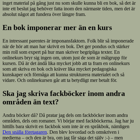
inget material på gång just nu som skulle kunna bli en bok, så det är
inte ett beslut jag behöver fatta inom den närmaste tiden, men det är
absolut något att fundera över längre fram.
En bok imponerar mer än en kurs
En intressant parentes är imponansfaktorn. Folk blir så imponerade
när de hör att man har skrivit en bok. Det ger pondus och stärker
min roll som expert på hur man skriver begripliga texter. En
onlinekurs bryr sig ingen om, utom just de som är målgrupp för
kursen. Då är det ändå lika mycket jobb att ta fram en onlinekurs
som att skriva en bok och kräver lika mycket pedagogiska
kunskaper och förmåga att kunna strukturera materialet och så
vidare. Och onlinekursen går att ta betydligt mer betalt för.
Ska jag skriva fackböcker inom andra
områden än text?
Andra böcker då? Då pratar jag dels om fackböcker inom andra
områden, dels om romaner. Vi börjar med fackböckerna. Jag har ju
hittills bara skrivit en fackbok som inte är en språkbok, nämligen
Den snälla företagaren
. Den blev lovordad och omskriven i
medierna – och den är bra, om jag får säga det själv :-) – men