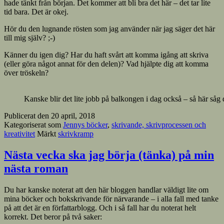
hade tänkt från början. Det kommer att bli bra det här – det tar lite
tid bara. Det är okej.
Hör du den lugnande rösten som jag använder när jag säger det här
till mig själv? ;-)
Känner du igen dig? Har du haft svårt att komma igång att skriva
(eller göra något annat för den delen)? Vad hjälpte dig att komma
över tröskeln?
Kanske blir det lite jobb på balkongen i dag också – så här såg d
Publicerat den
20 april, 2018
Kategoriserat som
Jennys böcker
,
skrivande, skrivprocessen och
kreativitet
Märkt
skrivkramp
Nästa vecka ska jag börja (tänka) på min
nästa roman
Du har kanske noterat att den här bloggen handlar väldigt lite om
mina böcker och bokskrivande för närvarande – i alla fall med tanke
på att det är en författarblogg. Och i så fall har du noterat helt
korrekt. Det beror på två saker: