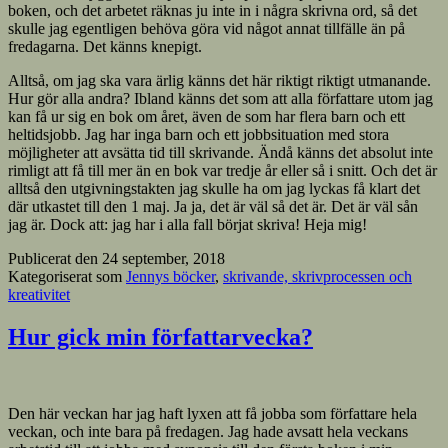
boken, och det arbetet räknas ju inte in i några skrivna ord, så det
skulle jag egentligen behöva göra vid något annat tillfälle än på
fredagarna. Det känns knepigt.
Alltså, om jag ska vara ärlig känns det här riktigt riktigt utmanande.
Hur gör alla andra? Ibland känns det som att alla författare utom jag
kan få ur sig en bok om året, även de som har flera barn och ett
heltidsjobb. Jag har inga barn och ett jobbsituation med stora
möjligheter att avsätta tid till skrivande. Ändå känns det absolut inte
rimligt att få till mer än en bok var tredje år eller så i snitt. Och det är
alltså den utgivningstakten jag skulle ha om jag lyckas få klart det
där utkastet till den 1 maj. Ja ja, det är väl så det är. Det är väl sån
jag är. Dock att: jag har i alla fall börjat skriva! Heja mig!
Publicerat den
24 september, 2018
Kategoriserat som
Jennys böcker
,
skrivande, skrivprocessen och
kreativitet
Hur gick min författarvecka?
Den här veckan har jag haft lyxen att få jobba som författare hela
veckan, och inte bara på fredagen. Jag hade avsatt hela veckans