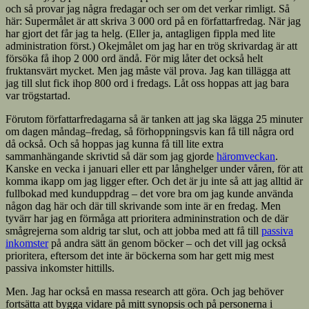
och så provar jag några fredagar och ser om det verkar rimligt. Så
här: Supermålet är att skriva 3 000 ord på en författarfredag. När jag
har gjort det får jag ta helg. (Eller ja, antagligen fippla med lite
administration först.) Okejmålet om jag har en trög skrivardag är att
försöka få ihop 2 000 ord ändå. För mig låter det också helt
fruktansvärt mycket. Men jag måste väl prova. Jag kan tillägga att
jag till slut fick ihop 800 ord i fredags. Låt oss hoppas att jag bara
var trögstartad.
Förutom författarfredagarna så är tanken att jag ska lägga 25 minuter
om dagen måndag–fredag, så förhoppningsvis kan få till några ord
då också. Och så hoppas jag kunna få till lite extra
sammanhängande skrivtid så där som jag gjorde
häromveckan
.
Kanske en vecka i januari eller ett par långhelger under våren, för att
komma ikapp om jag ligger efter. Och det är ju inte så att jag alltid är
fullbokad med kunduppdrag – det vore bra om jag kunde använda
någon dag här och där till skrivande som inte är en fredag. Men
tyvärr har jag en förmåga att prioritera admininstration och de där
smågrejerna som aldrig tar slut, och att jobba med att få till
passiva
inkomster
på andra sätt än genom böcker – och det vill jag också
prioritera, eftersom det inte är böckerna som har gett mig mest
passiva inkomster hittills.
Men. Jag har också en massa research att göra. Och jag behöver
fortsätta att bygga vidare på mitt synopsis och på personerna i