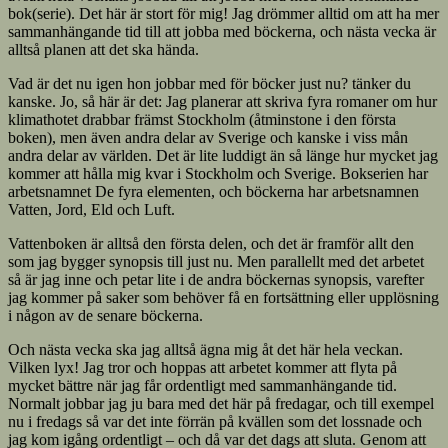
bok(serie). Det här är stort för mig! Jag drömmer alltid om att ha mer
sammanhängande tid till att jobba med böckerna, och nästa vecka är
alltså planen att det ska hända.
Vad är det nu igen hon jobbar med för böcker just nu? tänker du
kanske. Jo, så här är det: Jag planerar att skriva fyra romaner om hur
klimathotet drabbar främst Stockholm (åtminstone i den första
boken), men även andra delar av Sverige och kanske i viss mån
andra delar av världen. Det är lite luddigt än så länge hur mycket jag
kommer att hålla mig kvar i Stockholm och Sverige. Bokserien har
arbetsnamnet De fyra elementen, och böckerna har arbetsnamnen
Vatten, Jord, Eld och Luft.
Vattenboken är alltså den första delen, och det är framför allt den
som jag bygger synopsis till just nu. Men parallellt med det arbetet
så är jag inne och petar lite i de andra böckernas synopsis, varefter
jag kommer på saker som behöver få en fortsättning eller upplösning
i någon av de senare böckerna.
Och nästa vecka ska jag alltså ägna mig åt det här hela veckan.
Vilken lyx! Jag tror och hoppas att arbetet kommer att flyta på
mycket bättre när jag får ordentligt med sammanhängande tid.
Normalt jobbar jag ju bara med det här på fredagar, och till exempel
nu i fredags så var det inte förrän på kvällen som det lossnade och
jag kom igång ordentligt – och då var det dags att sluta. Genom att