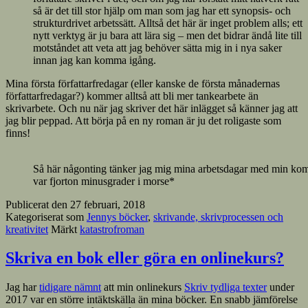
så är det till stor hjälp om man som jag har ett synopsis- och
strukturdrivet arbetssätt. Alltså det här är inget problem alls; ett
nytt verktyg är ju bara att lära sig – men det bidrar ändå lite till
motståndet att veta att jag behöver sätta mig in i nya saker
innan jag kan komma igång.
Mina första författarfredagar (eller kanske de första månadernas
författarfredagar?) kommer alltså att bli mer tankearbete än
skrivarbete. Och nu när jag skriver det här inlägget så känner jag att
jag blir peppad. Att börja på en ny roman är ju det roligaste som
finns!
Så här någonting tänker jag mig mina arbetsdagar med min kom
var fjorton minusgrader i morse*
Publicerat den
27 februari, 2018
Kategoriserat som
Jennys böcker
,
skrivande, skrivprocessen och
kreativitet
Märkt
katastrofroman
Skriva en bok eller göra en onlinekurs?
Jag har
tidigare nämnt
att min onlinekurs
Skriv tydliga texter
under
2017 var en större intäktskälla än mina böcker. En snabb jämförelse