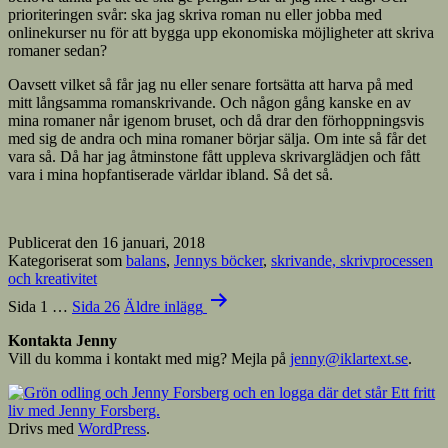
prioriteringen svår: ska jag skriva roman nu eller jobba med
onlinekurser nu för att bygga upp ekonomiska möjligheter att skriva
romaner sedan?
Oavsett vilket så får jag nu eller senare fortsätta att harva på med
mitt långsamma romanskrivande. Och någon gång kanske en av
mina romaner når igenom bruset, och då drar den förhoppningsvis
med sig de andra och mina romaner börjar sälja. Om inte så får det
vara så. Då har jag åtminstone fått uppleva skrivarglädjen och fått
vara i mina hopfantiserade världar ibland. Så det så.
Publicerat den
16 januari, 2018
Kategoriserat som
balans
,
Jennys böcker
,
skrivande, skrivprocessen
och kreativitet
Sidnumrering
Sida 1
…
Sida 26
Äldre
inlägg
för
Kontakta Jenny
inlägg
Vill du komma i kontakt med mig? Mejla på
jenny@iklartext.se
.
Drivs med
WordPress
.