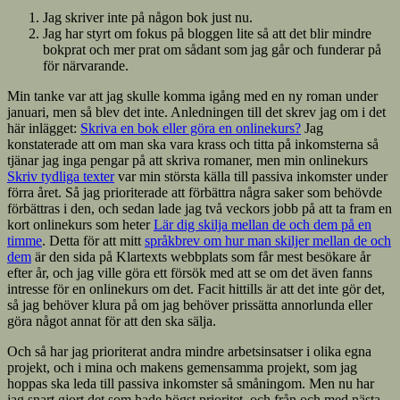
Jag skriver inte på någon bok just nu.
Jag har styrt om fokus på bloggen lite så att det blir mindre
bokprat och mer prat om sådant som jag går och funderar på
för närvarande.
Min tanke var att jag skulle komma igång med en ny roman under
januari, men så blev det inte. Anledningen till det skrev jag om i det
här inlägget:
Skriva en bok eller göra en onlinekurs?
Jag
konstaterade att om man ska vara krass och titta på inkomsterna så
tjänar jag inga pengar på att skriva romaner, men min onlinekurs
Skriv tydliga texter
var min största källa till passiva inkomster under
förra året. Så jag prioriterade att förbättra några saker som behövde
förbättras i den, och sedan lade jag två veckors jobb på att ta fram en
kort onlinekurs som heter
Lär dig skilja mellan de och dem på en
timme
. Detta för att mitt
språkbrev om hur man skiljer mellan de och
dem
är den sida på Klartexts webbplats som får mest besökare år
efter år, och jag ville göra ett försök med att se om det även fanns
intresse för en onlinekurs om det. Facit hittills är att det inte gör det,
så jag behöver klura på om jag behöver prissätta annorlunda eller
göra något annat för att den ska sälja.
Och så har jag prioriterat andra mindre arbetsinsatser i olika egna
projekt, och i mina och makens gemensamma projekt, som jag
hoppas ska leda till passiva inkomster så småningom. Men nu har
jag snart gjort det som hade högst prioritet, och från och med nästa