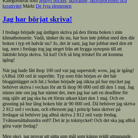
Kategoriserat som
Jennys böcker
,
skrivande, skrivprocessen och
kreativitet
Märkt
De fyra elementen
Jag har börjat skriva!
I fredags började jag äntligen skriva på den första boken i min
klimathotsserie. Vadå, tänker du nu, har hon inte jobbat med den där
boken i typ ett halvår nu? Jo, det är sant, jag har jobbat med den ett
tag, men i fredags tog jag steget från att bygga synopsis till att
faktiskt börja skriva. Så kul! Och så hög tröskel för att komma
igång!
När jag hade fått ihop 100 ord var jag superstolt; wow, jag är igång!
(Alltså 100 ord är superlite. Typ som från början av det här
blogginlägget och hit.) Sedan började jag räkna på hur mycket jag
behöver skriva i veckan för att få ihop 90 000 ord till den 1 maj. Jag
minns inte om jag har nämnt det, men jag har satt en deadline för
mig själv att jag ska ha ett första utkast klart den 1 maj. Och en
gissning på hur lång boken blir är 90 000 ord. Då behöver jag skriva
2 812 ord i veckan, och eftersom jag i princip bara skriver på
fredagar så behöver jag alltså skriva 2 812 ord varje fredag.
Tvåtusenåttahundra ord!! Det är ju tokmycket! Och det ska jag alltså
göra varje fredag?
Men okej, jag provar att sätta upp mål som känns rejält utmanande,