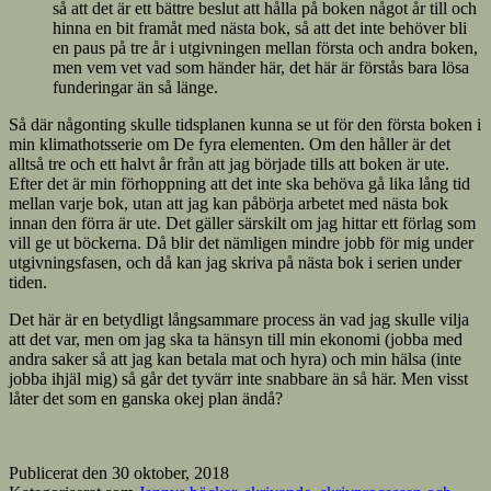
så att det är ett bättre beslut att hålla på boken något år till och
hinna en bit framåt med nästa bok, så att det inte behöver bli
en paus på tre år i utgivningen mellan första och andra boken,
men vem vet vad som händer här, det här är förstås bara lösa
funderingar än så länge.
Så där någonting skulle tidsplanen kunna se ut för den första boken i
min klimathotsserie om De fyra elementen. Om den håller är det
alltså tre och ett halvt år från att jag började tills att boken är ute.
Efter det är min förhoppning att det inte ska behöva gå lika lång tid
mellan varje bok, utan att jag kan påbörja arbetet med nästa bok
innan den förra är ute. Det gäller särskilt om jag hittar ett förlag som
vill ge ut böckerna. Då blir det nämligen mindre jobb för mig under
utgivningsfasen, och då kan jag skriva på nästa bok i serien under
tiden.
Det här är en betydligt långsammare process än vad jag skulle vilja
att det var, men om jag ska ta hänsyn till min ekonomi (jobba med
andra saker så att jag kan betala mat och hyra) och min hälsa (inte
jobba ihjäl mig) så går det tyvärr inte snabbare än så här. Men visst
låter det som en ganska okej plan ändå?
Publicerat den
30 oktober, 2018