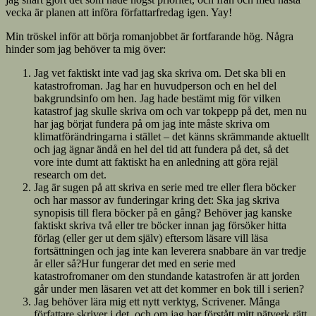
vecka är planen att införa författarfredag igen. Yay!
Min tröskel inför att börja romanjobbet är fortfarande hög. Några
hinder som jag behöver ta mig över:
Jag vet faktiskt inte vad jag ska skriva om. Det ska bli en
katastrofroman. Jag har en huvudperson och en hel del
bakgrundsinfo om hen. Jag hade bestämt mig för vilken
katastrof jag skulle skriva om och var tokpepp på det, men nu
har jag börjat fundera på om jag inte måste skriva om
klimatförändringarna i stället – det känns skrämmande aktuellt
och jag ägnar ändå en hel del tid att fundera på det, så det
vore inte dumt att faktiskt ha en anledning att göra rejäl
research om det.
Jag är sugen på att skriva en serie med tre eller flera böcker
och har massor av funderingar kring det: Ska jag skriva
synopisis till flera böcker på en gång? Behöver jag kanske
faktiskt skriva två eller tre böcker innan jag försöker hitta
förlag (eller ger ut dem själv) eftersom läsare vill läsa
fortsättningen och jag inte kan leverera snabbare än var tredje
år eller så?Hur fungerar det med en serie med
katastrofromaner om den stundande katastrofen är att jorden
går under men läsaren vet att det kommer en bok till i serien?
Jag behöver lära mig ett nytt verktyg, Scrivener. Många
författare skriver i det, och om jag har förstått mitt nätverk rätt