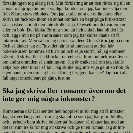
försäljningen tog aldrig fart. Min förklaring är att den riktar sig till en
annan målgrupp än mina vanliga kunder, och jag kan inte sälja den
från Klartexts webbplats. Om jag skulle göra en onlinekurs eller
skriva en fackbok inom ett annat område än begripliga brukstexter
så är risken stor att den inte skulle sälja. Oavsett om det var en kurs
eller en bok. Det kloka för mig vore att helt enkelt låta bli det här
och lägga min tid på andra saker som jag har större chans att få
inkomster av. Men så har jag en massa idéer. Och så tror jag på dem.
Och så tänker jag att ”just det här är så intressant att den här
boken/kursen kommer att bli viral och sälja stort”. Så jag kommer
säkert att skriva fler fackböcker och/eller ta fram onlinekurser även
om andra områden så småningom. Jag är osäker på om jag skulle
välja bok eller kurs i så fall. Jag skulle nog inte vilja ge ut en bok på
egen hand, men om jag har ett förlag i ryggen kanske? Jag har i alla
fall inget omedelbart på gång just nu.
Ska jag skriva fler romaner även om det
inte ger mig några inkomster?
Romanerna då? Där ser det helt hopplöst ut för mig att få intäkter.
Jag skriver långsamt – om jag ska jobba som jag har gjort hittills,
och i princip bara skriva böcker på fredagar, så räknar jag med att
det tar runt tre år för mig att skriva och ge ut en roman. Jag är inte
beredd att lägga en stor del av min arbetstid och min energi på att stå