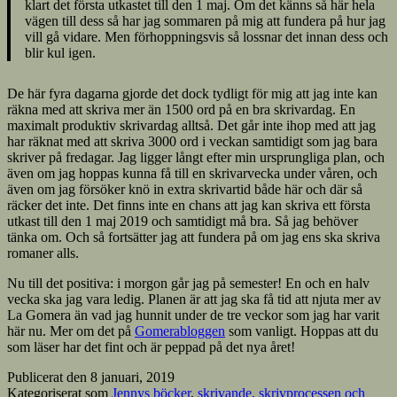
klart det första utkastet till den 1 maj. Om det känns så här hela
vägen till dess så har jag sommaren på mig att fundera på hur jag
vill gå vidare. Men förhoppningsvis så lossnar det innan dess och
blir kul igen.
De här fyra dagarna gjorde det dock tydligt för mig att jag inte kan
räkna med att skriva mer än 1500 ord på en bra skrivardag. En
maximalt produktiv skrivardag alltså. Det går inte ihop med att jag
har räknat med att skriva 3000 ord i veckan samtidigt som jag bara
skriver på fredagar. Jag ligger långt efter min ursprungliga plan, och
även om jag hoppas kunna få till en skrivarvecka under våren, och
även om jag försöker knö in extra skrivartid både här och där så
räcker det inte. Det finns inte en chans att jag kan skriva ett första
utkast till den 1 maj 2019 och samtidigt må bra. Så jag behöver
tänka om. Och så fortsätter jag att fundera på om jag ens ska skriva
romaner alls.
Nu till det positiva: i morgon går jag på semester! En och en halv
vecka ska jag vara ledig. Planen är att jag ska få tid att njuta mer av
La Gomera än vad jag hunnit under de tre veckor som jag har varit
här nu. Mer om det på
Gomerabloggen
som vanligt. Hoppas att du
som läser har det fint och är peppad på det nya året!
Publicerat den
8 januari, 2019
Kategoriserat som
Jennys böcker
,
skrivande, skrivprocessen och