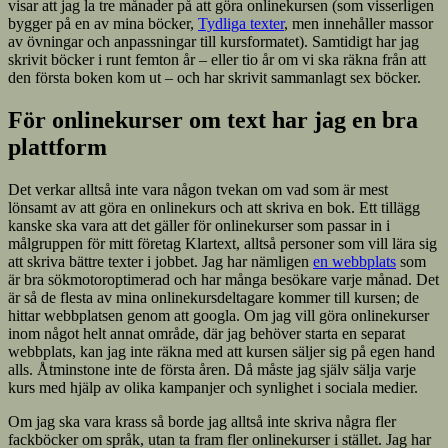
visar att jag la tre månader på att göra onlinekursen (som visserligen
bygger på en av mina böcker,
Tydliga texter
, men innehåller massor
av övningar och anpassningar till kursformatet). Samtidigt har jag
skrivit böcker i runt femton år – eller tio år om vi ska räkna från att
den första boken kom ut – och har skrivit sammanlagt sex böcker.
För onlinekurser om text har jag en bra
plattform
Det verkar alltså inte vara någon tvekan om vad som är mest
lönsamt av att göra en onlinekurs och att skriva en bok. Ett tillägg
kanske ska vara att det gäller för onlinekurser som passar in i
målgruppen för mitt företag Klartext, alltså personer som vill lära sig
att skriva bättre texter i jobbet. Jag har nämligen
en webbplats
som
är bra sökmotoroptimerad och har många besökare varje månad. Det
är så de flesta av mina onlinekursdeltagare kommer till kursen; de
hittar webbplatsen genom att googla. Om jag vill göra onlinekurser
inom något helt annat område, där jag behöver starta en separat
webbplats, kan jag inte räkna med att kursen säljer sig på egen hand
alls. Åtminstone inte de första åren. Då måste jag själv sälja varje
kurs med hjälp av olika kampanjer och synlighet i sociala medier.
Om jag ska vara krass så borde jag alltså inte skriva några fler
fackböcker om språk, utan ta fram fler onlinekurser i stället. Jag har