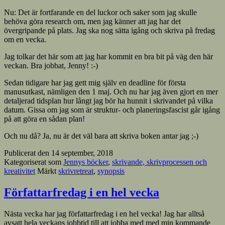
Nu: Det är fortfarande en del luckor och saker som jag skulle
behöva göra research om, men jag känner att jag har det
övergripande på plats. Jag ska nog sätta igång och skriva på fredag
om en vecka.
Jag tolkar det här som att jag har kommit en bra bit på väg den här
veckan. Bra jobbat, Jenny! :-)
Sedan tidigare har jag gett mig själv en deadline för första
manusutkast, nämligen den 1 maj. Och nu har jag även gjort en mer
detaljerad tidsplan hur långt jag bör ha hunnit i skrivandet på vilka
datum. Gissa om jag som är struktur- och planeringsfascist går igång
på att göra en sådan plan!
Och nu då? Ja, nu är det väl bara att skriva boken antar jag ;-)
Publicerat den
14 september, 2018
Kategoriserat som
Jennys böcker
,
skrivande, skrivprocessen och
kreativitet
Märkt
skrivretreat
,
synopsis
Författarfredag i en hel vecka
Nästa vecka har jag författarfredag i en hel vecka! Jag har alltså
avsatt hela veckans jobbtid till att jobba med med min kommande