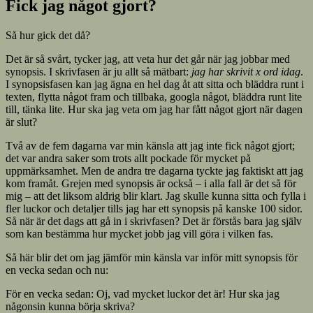
Fick jag något gjort?
Så hur gick det då?
Det är så svårt, tycker jag, att veta hur det går när jag jobbar med
synopsis. I skrivfasen är ju allt så mätbart:
jag har skrivit x ord idag
.
I synopsisfasen kan jag ägna en hel dag åt att sitta och bläddra runt i
texten, flytta något fram och tillbaka, googla något, bläddra runt lite
till, tänka lite. Hur ska jag veta om jag har fått något gjort när dagen
är slut?
Två av de fem dagarna var min känsla att jag inte fick något gjort;
det var andra saker som trots allt pockade för mycket på
uppmärksamhet. Men de andra tre dagarna tyckte jag faktiskt att jag
kom framåt. Grejen med synopsis är också – i alla fall är det så för
mig – att det liksom aldrig blir klart. Jag skulle kunna sitta och fylla i
fler luckor och detaljer tills jag har ett synopsis på kanske 100 sidor.
Så när är det dags att gå in i skrivfasen? Det är förstås bara jag själv
som kan bestämma hur mycket jobb jag vill göra i vilken fas.
Så här blir det om jag jämför min känsla var inför mitt synopsis för
en vecka sedan och nu:
För en vecka sedan: Oj, vad mycket luckor det är! Hur ska jag
någonsin kunna börja skriva?