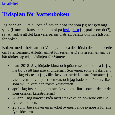
kreativitet
Tidsplan för Vattenboken
Jag babblar ju lite nu och då om en deadline som jag har gett mig
själv (Hmm … kanske är det mest på
Instagram
jag pratar om det?),
så jag tänkte att det kan vara på sin plats att berätta om min tidsplan
för boken.
Boken, med arbetsnamnet Vatten, är alltså den första delen i en serie
om fyra romaner. Arbetsnamnet för serien är De fyra elementen. Så
här tänker jag mig tidslinjen för Vatten:
mars 2018: Jag började klura och göra research, och så la jag
lite tid på att lära mig grunderna i Scrivener, som jag skriver i
nu. Jag visste att jag ville skriva en serie katastrofromaner, jag
visste vem huvudpersonen var, och jag hade en idé om vilken
som skulle vara den första katastrofen.
april: Jag inser att jag måste skriva om klimathotet – det är det
som orsakar katastroferna!
20 april: Jag kläcker idén med att skriva en bokserie om De
fyra elementen.
25 april: Jag skriver en mycket övergripande synopsis för alla
fyra böckerna.