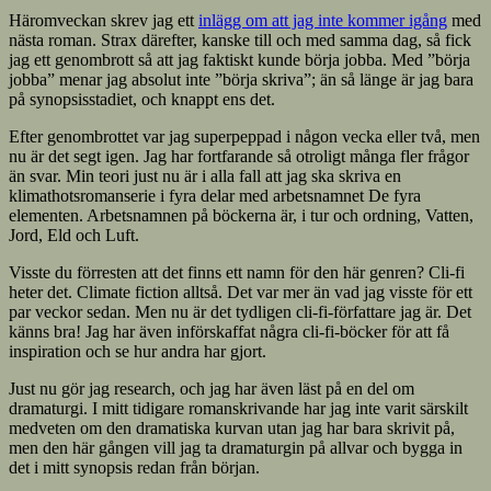
Häromveckan skrev jag ett
inlägg om att jag inte kommer igång
med
nästa roman. Strax därefter, kanske till och med samma dag, så fick
jag ett genombrott så att jag faktiskt kunde börja jobba. Med ”börja
jobba” menar jag absolut inte ”börja skriva”; än så länge är jag bara
på synopsisstadiet, och knappt ens det.
Efter genombrottet var jag superpeppad i någon vecka eller två, men
nu är det segt igen. Jag har fortfarande så otroligt många fler frågor
än svar. Min teori just nu är i alla fall att jag ska skriva en
klimathotsromanserie i fyra delar med arbetsnamnet De fyra
elementen. Arbetsnamnen på böckerna är, i tur och ordning, Vatten,
Jord, Eld och Luft.
Visste du förresten att det finns ett namn för den här genren? Cli-fi
heter det. Climate fiction alltså. Det var mer än vad jag visste för ett
par veckor sedan. Men nu är det tydligen cli-fi-författare jag är. Det
känns bra! Jag har även införskaffat några cli-fi-böcker för att få
inspiration och se hur andra har gjort.
Just nu gör jag research, och jag har även läst på en del om
dramaturgi. I mitt tidigare romanskrivande har jag inte varit särskilt
medveten om den dramatiska kurvan utan jag har bara skrivit på,
men den här gången vill jag ta dramaturgin på allvar och bygga in
det i mitt synopsis redan från början.