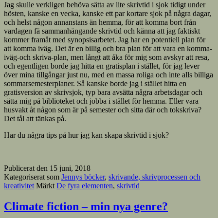
Jag skulle verkligen behöva sätta av lite skrivtid i sjok tidigt under
hösten, kanske en vecka, kanske ett par kortare sjok på några dagar,
och helst någon annanstans än hemma, för att komma bort från
vardagen få sammanhängande skrivtid och känna att jag faktiskt
kommer framåt med synopsisarbetet. Jag har en potentiell plan för
att komma iväg. Det är en billig och bra plan för att vara en komma-
iväg-och skriva-plan, men långt att åka för mig som avskyr att resa,
och egentligen borde jag hitta en gratisplan i stället, för jag lever
över mina tillgångar just nu, med en massa roliga och inte alls billiga
sommarsemesterplaner. Så kanske borde jag i stället hitta en
gratisversion av skrivsjok, typ bara avsätta några arbetsdagar och
sätta mig på biblioteket och jobba i stället för hemma. Eller vara
husvakt åt någon som är på semester och sitta där och tokskriva?
Det tål att tänkas på.
Har du några tips på hur jag kan skapa skrivtid i sjok?
Publicerat den
15 juni, 2018
Kategoriserat som
Jennys böcker
,
skrivande, skrivprocessen och
kreativitet
Märkt
De fyra elementen
,
skrivtid
Climate fiction – min nya genre?