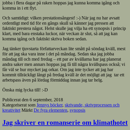
jobba i flera dagar på raken hoppas jag kunna komma igång och
komma in i ett flyt.
Och samtidigt: vilken prestationsångest! :-) När jag nu har avsatt
ordentligt med tid för en gångs skull så känner jag pressen att
faktiskt prestera något. Helst skulle jag vilja ha ett synopsis i princip
klart, med bara enstaka luckor, när veckan är slut, så att jag kan
komma igång och faktiskt skriva boken sedan.
Jag tänker tjuvstarta författarveckan lite smått på söndag kväll, mest
för att jag ska vara inne i det på måndag. Sedan ska jag jobba
måndag till och med fredag – ett par av kvällarna har jag planerat
andra saker men annars hoppas jag få till några kvällspass också; vi
får väl se hur mycket jag orkar. Om jag inte tycker att jag har
kommit tillräckligt långt på fredag kväll är det möjligt att jag tar ett
arbetspass även på lördag förmiddag innan jag tar helg.
Önska mig lycka till! :-D
Publicerat den
6 september, 2018
Kategoriserat som
Jennys böcker
,
skrivande, skrivprocessen och
kreativitet
Märkt
De fyra elementen
,
synopsis
Jag skriver en romanserie om klimathotet