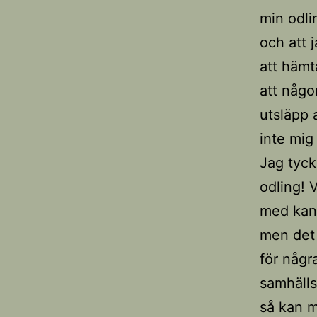
min odlin
och att j
att hämt
att någo
utsläpp 
inte mig
Jag tyck
odling! V
med kan 
men det 
för någr
samhälls
så kan 