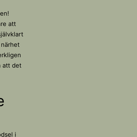
gen!
re att
jälvklart
 närhet
erkligen
 att det
e
dsel i