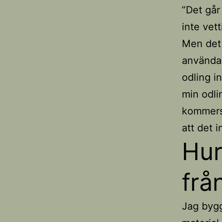
”Det går
inte vett
Men det 
använda 
odling i
min odlin
kommersi
att det i
Hur
frå
Jag bygg