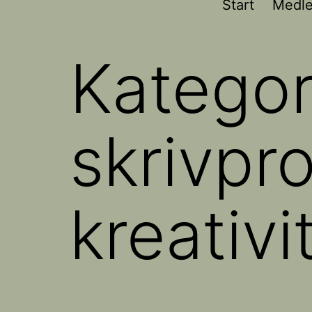
Start
Medl
Kategor
skrivpr
kreativi