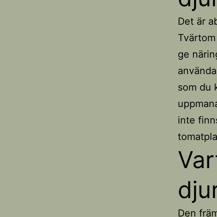
Det är a
Tvärtom 
ge närin
använda 
som du k
uppmana 
inte finn
tomatpla
Var
dju
Den främ