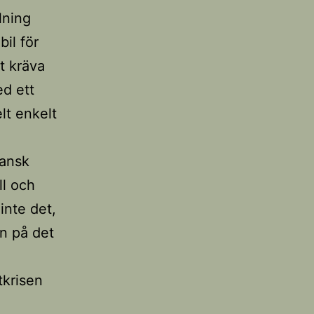
lning
bil för
t kräva
ed ett
lt enkelt
gansk
ll och
inte det,
an på det
tkrisen