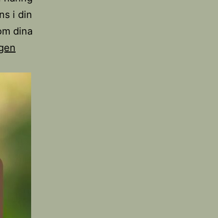
ns i din
som dina
gen