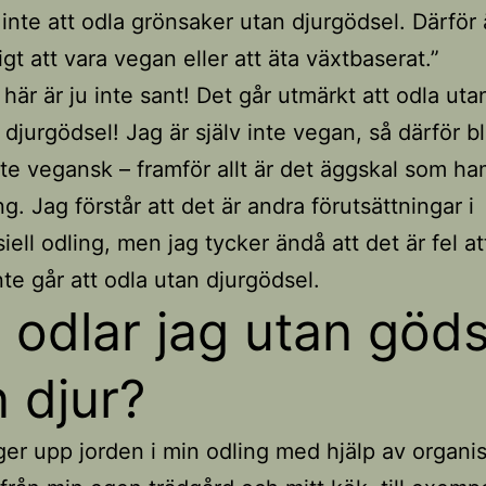
 inte att odla grönsaker utan djurgödsel. Därför 
igt att vara vegan eller att äta växtbaserat.”
här är ju inte sant! Det går utmärkt att odla utan
djurgödsel! Jag är själv inte vegan, så därför bl
nte vegansk – framför allt är det äggskal som ha
g. Jag förstår att det är andra förutsättningar i
ell odling, men jag tycker ändå att det är fel at
nte går att odla utan djurgödsel.
 odlar jag utan göds
n djur?
er upp jorden i min odling med hjälp av organis