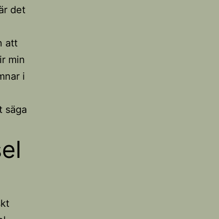
är det
 att
ir min
mnar i
t säga
el
kt