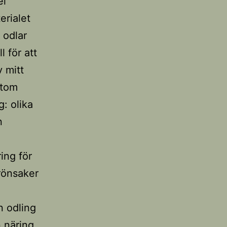
el
erialet
 odlar
l för att
v mitt
utom
g: olika
n
ing för
rönsaker
n odling
n näring