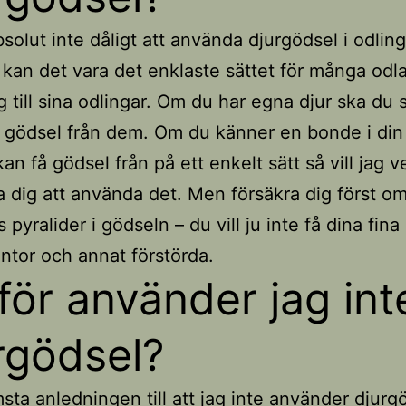
bsolut inte dåligt att använda djurgödsel i odlin
kan det vara det enklaste sättet för många odla
g till sina odlingar. Om du har egna djur ska du s
gödsel från dem. Om du känner en bonde i din
an få gödsel från på ett enkelt sätt så vill jag v
dig att använda det. Men försäkra dig först om
s pyralider i gödseln – du vill ju inte få dina fina
ntor och annat förstörda.
för använder jag int
rgödsel?
sta anledningen till att jag inte använder djurgö