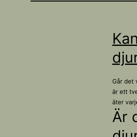
Kan
dju
Går det 
är ett tv
äter varj
Är 
dju