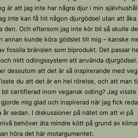
g är att jag inte har några djur i min självhushål
ag inte kan få hit någon djurgödsel utan att åka 
a den. Och eftersom jag inte kör bil så skulle de
n annan kunde köra gödslet till mig – kanske m
av fossila bränslen som biprodukt. Det passar he
 och mitt odlingssystem att använda djurgödsel.
er dessutom att det är så inspirerande med ve
isste du att det är en hel rörelse, och att man ti
bli certifierad inom vegansk odling? Jag visste 
gjorde mig glad och inspirerad när jag fick red
a år sedan. I diskussioner på nätet om att vi på
nivå behöver äta mindre kött på grund av klima
man höra det här motargumentet: