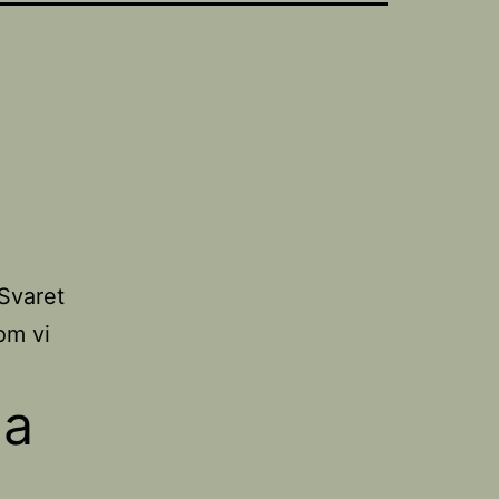
 Svaret
som vi
da