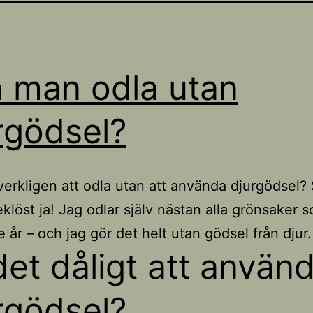
 man odla utan
rgödsel?
verkligen att odla utan att använda djurgödsel?
eklöst ja! Jag odlar själv nästan alla grönsaker 
e år – och jag gör det helt utan gödsel från djur.
det dåligt att använ
rgödsel?