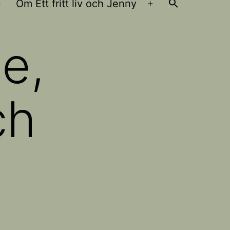
Om Ett fritt liv och Jenny
Öppna
Öppna
meny
meny
e,
ch