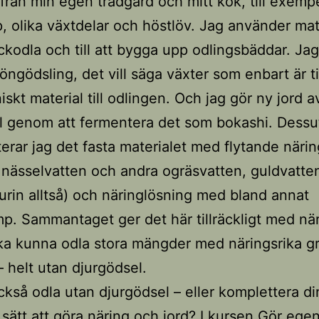
 från min egen trädgård och mitt kök, till exemp
p, olika växtdelar och höstlöv. Jag använder mat
täckodla och till att bygga upp odlingsbäddar. Jag
ngödsling, det vill säga växter som enbart är til
skt material till odlingen. Och jag gör ny jord a
l genom att fermentera det som bokashi. Dess
erar jag det fasta materialet med flytande närin
 nässelvatten och andra ogräsvatten, guldvatte
 urin alltså) och näringlösning med bland annat
p. Sammantaget ger det här tillräckligt med när
ska kunna odla stora mängder med näringsrika g
– helt utan djurgödsel.
också odla utan djurgödsel – eller komplettera di
 sätt att göra näring och jord? I kursen Gör ege