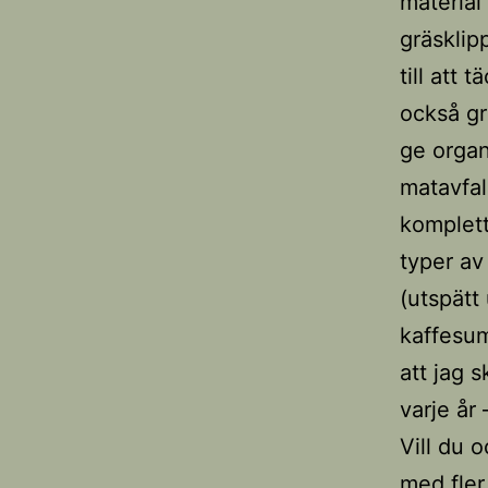
material
gräsklip
till att 
också grö
ge organi
matavfal
komplett
typer av
(utspätt
kaffesum
att jag 
varje år 
Vill du 
med fler