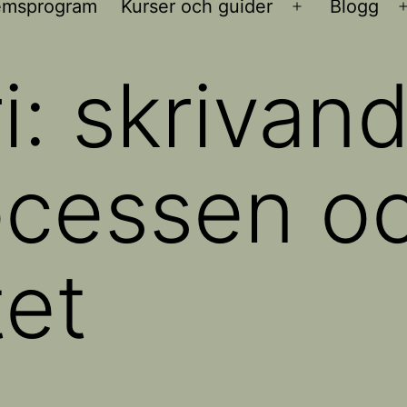
emsprogram
Kurser och guider
Blogg
Öppna
meny
i:
skrivand
ocessen o
tet