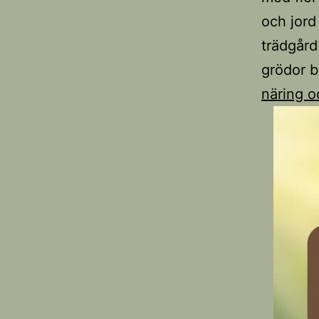
och jord 
trädgård
grödor b
näring oc