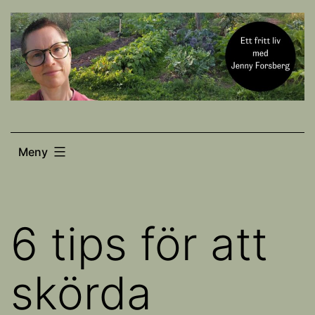
Hoppa
till
innehåll
Meny
6 tips för att
skörda