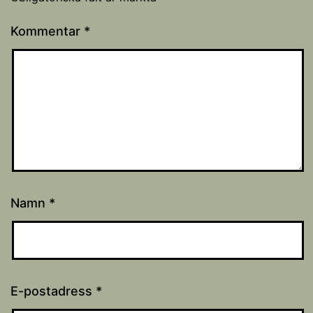
Kommentar
*
Namn
*
E-postadress
*