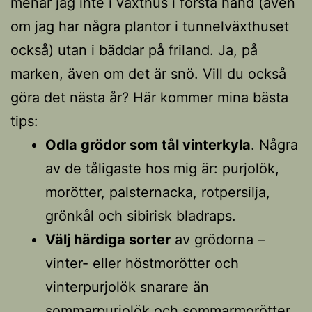
menar jag inte i växthus i första hand (även
om jag har några plantor i tunnelväxthuset
också) utan i bäddar på friland. Ja, på
marken, även om det är snö. Vill du också
göra det nästa år? Här kommer mina bästa
tips:
Odla grödor som tål vinterkyla
. Några
av de tåligaste hos mig är: purjolök,
morötter, palsternacka, rotpersilja,
grönkål och sibirisk bladraps.
Välj härdiga sorter
av grödorna –
vinter- eller höstmorötter och
vinterpurjolök snarare än
sommarpurjolök och sommarmorötter.