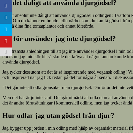
Är det dåligt att använda djurgödsel?
Det är absolut inte dåligt att använda djurgödsel i odlingen! Tvärtom k
dem. Om du känner en bonde i din närhet som du kan få gödsel från på et
inte få dina fina tomatplantor och annat förstörda.
Varför använder jag inte djurgödsel?
Den främsta anledningen till att jag inte använder djurgödsel i min odli
eftersom jag inte kör bil så skulle det kräva att någon annan kunde kör
använda djurgödsel.
Jag tycker dessutom att det är så inspirerande med vegansk odling! Viss
och inspirerad när jag fick redan på det för några år sedan. I diskuss
”Det går inte att odla grönsaker utan djurgödsel. Därför är det inte vetti
Men det här är ju inte sant! Det går utmärkt att odla utan att använda d
det är andra förutsättningar i kommersiell odling, men jag tycker ändå att
Hur odlar jag utan gödsel från djur?
Jag bygger upp jorden i min odling med hjälp av organiskt material från