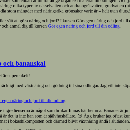
xter som enbart är till för att ge organiskt material till odlingen. Och
äring: olika typer av nässelvatten och andra ogräsvatten, guldvatten (u
odla stora mängder med näringsrika grönsaker varje år – helt utan djurg
er sätt att göra näring och jord? I kursen Gör egen näring och jord till d
r och anmäl dig till kursen
Gör egen näring och jord till din odling
.
p och bananskal
t är superenkelt!
lräckligt med växtnäring och gödning till sina odlingar. Jag vill inte kö
 egen näring och jord till din odling
.
e tre ingredienserna är något som brukar finnas här hemma. Bananer är ju i
är det ju inte han som är självhushållare. 😉 Ägg brukar jag oftast kunn
mnat i bokashikomposten och därmed blivit växtnäring ändå i slutänden.