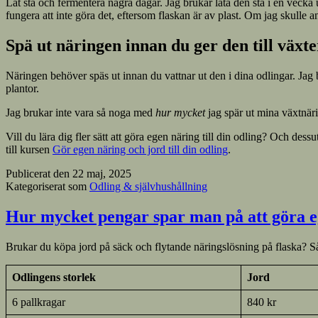
Låt stå och fermentera några dagar. Jag brukar låta den stå i en vecka 
fungera att inte göra det, eftersom flaskan är av plast. Om jag skulle an
Spä ut näringen innan du ger den till växt
Näringen behöver späs ut innan du vattnar ut den i dina odlingar. Jag b
plantor.
Jag brukar inte vara så noga med
hur mycket
jag spär ut mina växtnär
Vill du lära dig fler sätt att göra egen näring till din odling? Och de
till kursen
Gör egen näring och jord till din odling
.
Publicerat den
22 maj, 2025
Kategoriserat som
Odling & självhushållning
Hur mycket pengar spar man på att göra e
Brukar du köpa jord på säck och flytande näringslösning på flaska? Så
Odlingens storlek
Jord
6 pallkragar
840 kr