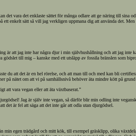
an det vara det enklaste sättet för många odlare att ge näring till sina 
t enkelt sätt så vill jag verkligen uppmana dig att använda det. Men för
ng är att jag inte har några djur i min självhushållning och att jag inte 
a gödslet till mig – kanske med ett utsläpp av fossila bränslen som bipr
te du att det är en hel rörelse, och att man till och med kan bli certifi
ioner på nätet om att vi på samhällsnivå behöver äta mindre kött på gru
gt att vara vegan eller att äta växtbaserat.”
jurgödsel! Jag är själv inte vegan, så därför blir min odling inte vegans
 det är fel att säga att det inte går att odla utan djurgödsel.
 min egen trädgård och mitt kök, till exempel gräsklipp, olika växtdelar o