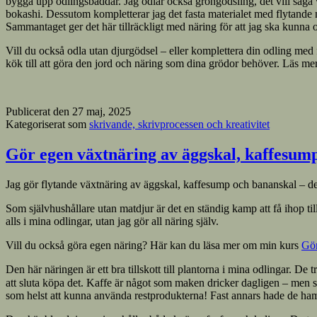
bygga upp odlingsbäddar. Jag odlar också gröngödsling, det vill säga vä
bokashi. Dessutom kompletterar jag det fasta materialet med flytande n
Sammantaget ger det här tillräckligt med näring för att jag ska kunna 
Vill du också odla utan djurgödsel – eller komplettera din odling med fl
kök till att göra den jord och näring som dina grödor behöver. Läs me
Publicerat den
27 maj, 2025
Kategoriserat som
skrivande, skrivprocessen och kreativitet
Gör egen växtnäring av äggskal, kaffesum
Jag gör flytande växtnäring av äggskal, kaffesump och bananskal – de
Som självhushållare utan matdjur är det en ständig kamp att få ihop til
alls i mina odlingar, utan jag gör all näring själv.
Vill du också göra egen näring? Här kan du läsa mer om min kurs
Gör
Den här näringen är ett bra tillskott till plantorna i mina odlingar. D
att sluta köpa det. Kaffe är något som maken dricker dagligen – men så 
som helst att kunna använda restprodukterna! Fast annars hade de ha