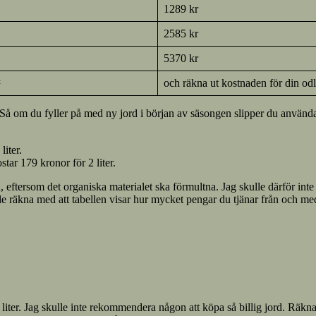
1289 kr
2585 kr
5370 kr
²
och räkna ut kostnaden för din odl
Så om du fyller på med ny jord i början av säsongen slipper du använda 
liter.
tar 179 kronor för 2 liter.
d, eftersom det organiska materialet ska förmultna. Jag skulle därför int
le räkna med att tabellen visar hur mycket pengar du tjänar från och m
 liter. Jag skulle inte rekommendera någon att köpa så billig jord. Räkna 