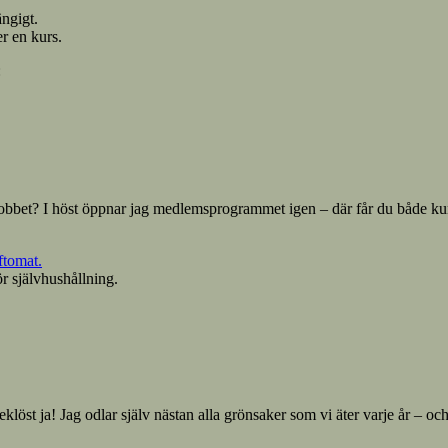
ängigt.
r en kurs.
:
göra jobbet? I höst öppnar jag medlemsprogrammet igen – där får du både
ör självhushållning.
klöst ja! Jag odlar själv nästan alla grönsaker som vi äter varje år – och