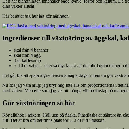
Den här blandningen innehåller både kväve, fosfor och kalium. De tr
dina växter alltså!
Här berättar jag hur jag gör näringen.
Ingredienser till växtnäring av äggskal, k
skal från 4 bananer
skal från 4 ägg
3 dl kaffesump
5–10 dl vatten – eller så mycket så att det blir lagom mängd i d
Det går bra att spara ingredienserna några dagar innan du gör växtnär
Nu ska jag vara ärlig: jag bryr mig inte alls om proportionerna i det här
med vatten. Men eftersom jag vet att många vill ha förslag på mängde
Gör växtnäringen så här
Kör alltihop i mixern. Häll upp på flaska. Plastflaska är säkrare än gl
luft. Det är bra om det finns plats för 2–3 dl luft i flaskan.