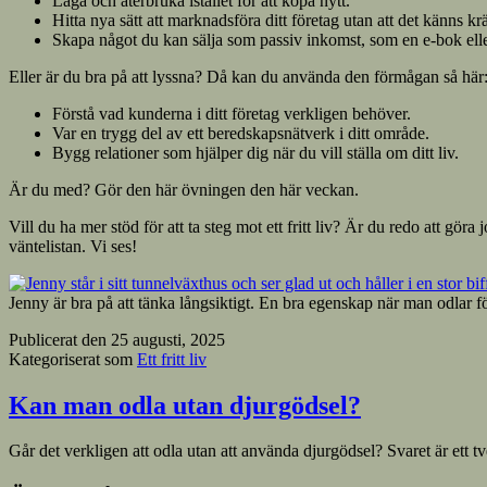
Laga och återbruka istället för att köpa nytt.
Hitta nya sätt att marknadsföra ditt företag utan att det känns kr
Skapa något du kan sälja som passiv inkomst, som en e-bok elle
Eller är du bra på att lyssna? Då kan du använda den förmågan så här
Förstå vad kunderna i ditt företag verkligen behöver.
Var en trygg del av ett beredskapsnätverk i ditt område.
Bygg relationer som hjälper dig när du vill ställa om ditt liv.
Är du med? Gör den här övningen den här veckan.
Vill du ha mer stöd för att ta steg mot ett fritt liv? Är du redo att 
väntelistan. Vi ses!
Jenny är bra på att tänka långsiktigt. En bra egenskap när man odlar f
Publicerat den
25 augusti, 2025
Kategoriserat som
Ett fritt liv
Kan man odla utan djurgödsel?
Går det verkligen att odla utan att använda djurgödsel? Svaret är ett tve