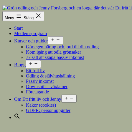
Hoppa
till
innehåll
Meny
Stäng
Start
Medlemsprogram
Öppna
Kurser och guider
meny
Gör egen näring och jord till din odling
Kom igång att odla grönsaker
77 sätt att skapa passiv inkomst
Öppna
Blogg
meny
Ett fritt liv
Odling & självhushållning
Passiv inkomst
Downshift – växla ner
Företagande
Öppna
Om Ett fritt liv och Jenny
meny
Kakor (cookies)
GDPR: personuppgifter