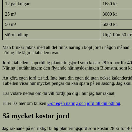
12 pallkragar
1680 kr
25 m²
3000 kr
50 m²
6000 kr
större odling
Utgå från 50 m
Man brukar räkna med att det finns näring i köpt jord i någon månad. 
näring lite lägre i tabellen ovan.
Jord i tabellen: superbillig planteringsjord som kostar 28 kronor för 40 
Näring i uträkningen: den flytande näringslösningen Blomstra, som kos
Att göra egen jord tar tid. Inte bara din egen tid utan också kalenderti
Tabellen visar hur mycket pengar du kan spara på en säsong. Jag skul
Läs vidare nedan om du vill fördjupa dig i hur jag har räknat.
Eller läs mer om kursen
Gör egen näring och jord till din odling
.
Så mycket kostar jord
Jag räknade på en riktigt billig planteringsjord som kostar 28 kr för 40