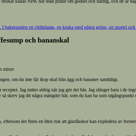
e brukar kallas NPK när man pratar om gödsel och näring, och de är n
affesump och bananskal
in mixer
ingen, om du inte får ihop skal från ägg och bananer samtidigt.
 receptet. Jag mäter aldrig när jag gör det här. Jag slänger bara i de ingre
r så skrev jag dit några mängder här, som du kan ha som utgångspunkt 
as, eftersom det finns en liten risk att glasflaskor kan explodera av fer