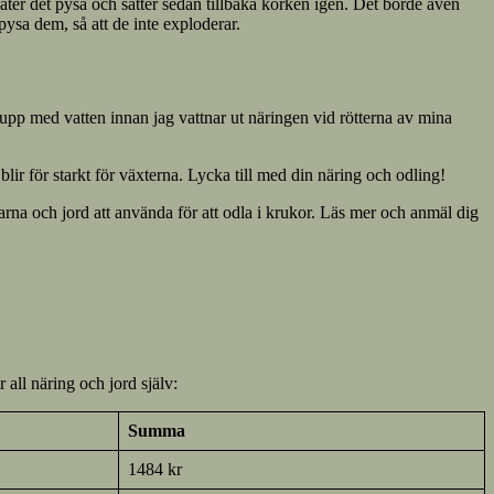
låter det pysa och sätter sedan tillbaka korken igen. Det borde även
 pysa dem, så att de inte exploderar.
a upp med vatten innan jag vattnar ut näringen vid rötterna av mina
 blir för starkt för växterna. Lycka till med din näring och odling!
darna och jord att använda för att odla i krukor. Läs mer och anmäl dig
all näring och jord själv:
Summa
1484 kr