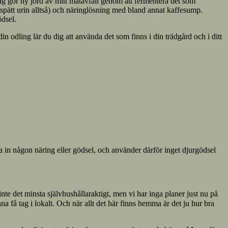
 jag gör ny jord av mitt matavfall genom att fermentera det som
tspätt urin alltså) och näringlösning med bland annat kaffesump.
ödsel.
in odling lär du dig att använda det som finns i din trädgård och i ditt
pa in någon näring eller gödsel, och använder därför inget djurgödsel
nte det minsta självhushållaraktigt, men vi har inga planer just nu på
a få tag i lokalt. Och när allt det här finns hemma är det ju hur bra