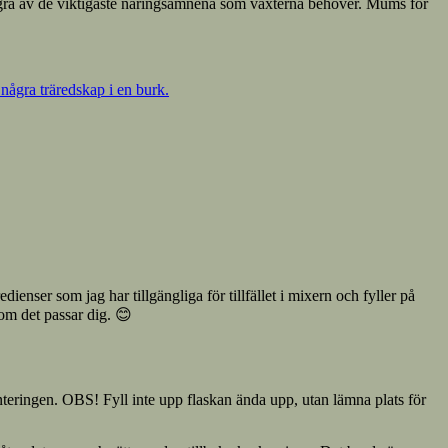
ågra av de viktigaste näringsämnena som växterna behöver. Mums för
dienser som jag har tillgängliga för tillfället i mixern och fyller på
om det passar dig. 😊
menteringen. OBS! Fyll inte upp flaskan ända upp, utan lämna plats för