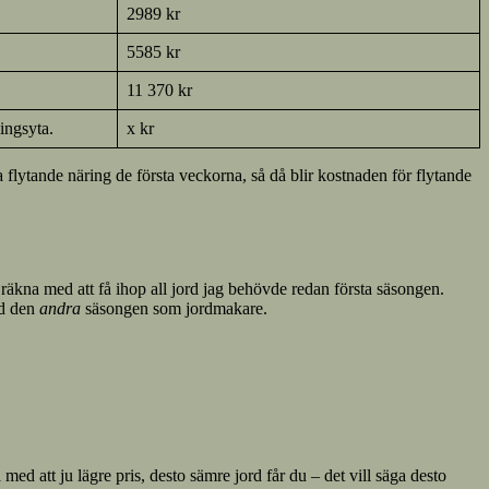
2989 kr
5585 kr
11 370 kr
ingsyta.
x kr
flytande näring de första veckorna, så då blir kostnaden för flytande
e räkna med att få ihop all jord jag behövde redan första säsongen.
ed den
andra
säsongen som jordmakare.
med att ju lägre pris, desto sämre jord får du – det vill säga desto