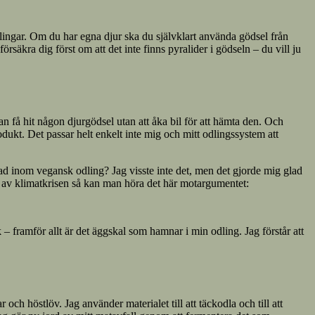
odlingar. Om du har egna djur ska du självklart använda gödsel från
säkra dig först om att det inte finns pyralider i gödseln – du vill ju
kan få hit någon djurgödsel utan att åka bil för att hämta den. Och
odukt. Det passar helt enkelt inte mig och mitt odlingssystem att
erad inom vegansk odling? Jag visste inte det, men det gjorde mig glad
nd av klimatkrisen så kan man höra det här motargumentet:
k – framför allt är det äggskal som hamnar i min odling. Jag förstår att
ch höstlöv. Jag använder materialet till att täckodla och till att