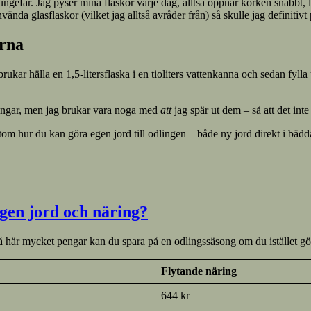
ungefär. Jag pyser mina flaskor varje dag, alltså öppnar korken snabbt, 
vända glasflaskor (vilket jag alltså avråder från) så skulle jag definitivt
erna
rukar hälla en 1,5-litersflaska i en tioliters vattenkanna och sedan fyll
ingar, men jag brukar vara noga med
att
jag spär ut dem – så att det inte
ssutom hur du kan göra egen jord till odlingen – både ny jord direkt i bäd
gen jord och näring?
 här mycket pengar kan du spara på en odlingssäsong om du istället gör 
Flytande näring
644 kr