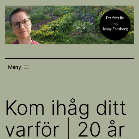
Hoppa
till
innehåll
Meny
Kom ihåg ditt
varför | 20 år