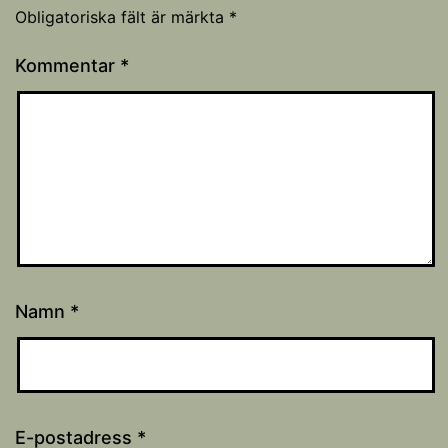
Obligatoriska fält är märkta
*
Kommentar
*
Namn
*
E-postadress
*