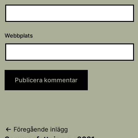
Webbplats
Inläggsnavigering
Föregående inlägg