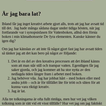
Är jag bara lat?
Ibland får jag inget kreativt arbete gjort alls, trots att jag har avsatt tid
till det. Jag hade många sådana dagar under tidiga hösten, när jag
fortfarande var i synopsisfasen för Vattenboken, alltså den första
boken i min klimathotsserie De fyra elementen. Kanske känner du
igen dig?
Om jag har känslan av att inte få något gjort fast jag har avsatt tiden
så tänker jag att det kan bero på något av följande:
Det är en del av den kreativa processen att det ibland känns
som att man står still och trampar vatten. Egentligen får jag
saker gjorda, och jag kommer att ha stor nytta av den
nedlagda tiden längre fram i arbetet med boken.
Jag behöver vila. Jag har jobbat hårt – med boken eller med
andra jobb – och är för tillfället lite för trött och sliten för att
kunna vara riktigt kreativ.
Jag är lat.
Alla tre tolkningarna är ofta fullt rimliga, men hur vet jag vilken
tolkning som är rätt vid ett visst tillfälle? Hur vet jag om jag faktiskt