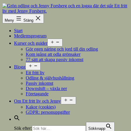
Hoppa
till
innehåll
Meny
Stäng
Start
Medlemsprogram
Öppna
Kurser och guider
meny
Gör egen näring och jord till din odling
Kom igång att odla grönsaker
77 sätt att skapa passiv inkomst
Öppna
Blogg
meny
Ett fritt liv
Odling & självhushållning
Passiv inkomst
Downshift – växla ner
Företagande
Öppna
Om Ett fritt liv och Jenny
meny
Kakor (cookies)
GDPR: personuppgifter
Sök efter:
Sökknapp