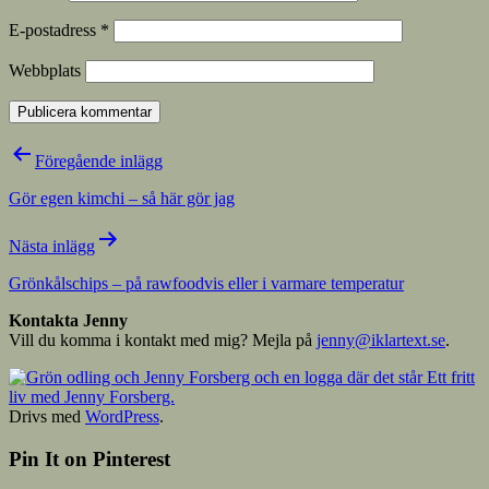
E-postadress
*
Webbplats
Inläggsnavigering
Föregående inlägg
Gör egen kimchi – så här gör jag
Nästa inlägg
Grönkålschips – på rawfoodvis eller i varmare temperatur
Kontakta Jenny
Vill du komma i kontakt med mig? Mejla på
jenny@iklartext.se
.
Drivs med
WordPress
.
Pin It on Pinterest