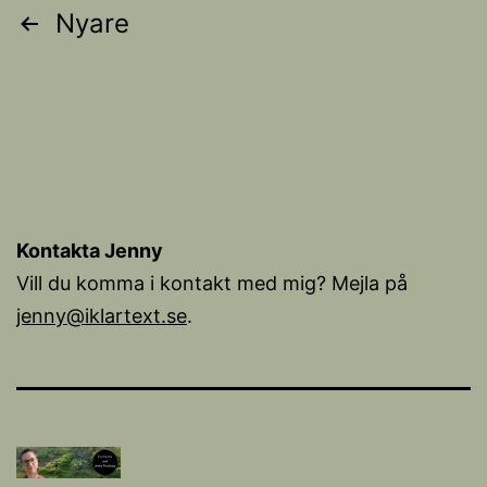
Sidnumrering
Nyare
för
inlägg
Kontakta Jenny
Vill du komma i kontakt med mig? Mejla på
jenny@iklartext.se
.