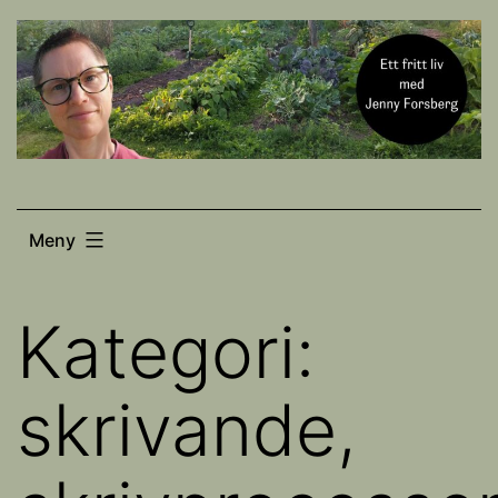
Hoppa
till
innehåll
Meny
Kategori:
skrivande,