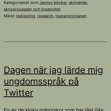
Kategoriserat som
Jennys böcker
,
skrivande,
skrivprocessen och kreativitet
Märkt
redigering
,
research
,
tsunamiromanen
Dagen när jag lärde mig
ungdomsspråk på
Twitter
En av de kloka människor som har läst (läs: