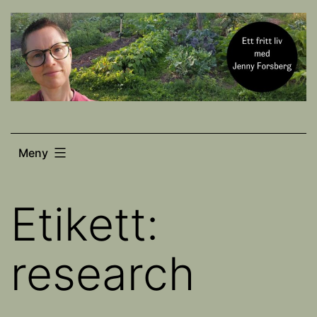
Hoppa
till
innehåll
Meny
Etikett:
research