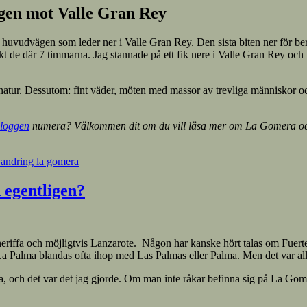
vägen mot Valle Gran Rey
huvudvägen som leder ner i Valle Gran Rey. Den sista biten ner för berg
t de där 7 timmarna. Jag stannade på ett fik nere i Valle Gran Rey och to
natur. Dessutom: fint väder, möten med massor av trevliga människor och
loggen
numera? Välkommen dit om du vill läsa mer om La Gomera och 
andring la gomera
 egentligen?
iffa och möjligtvis Lanzarote. Någon har kanske hört talas om Fuerteven
h La Palma blandas ofta ihop med Las Palmas eller Palma. Men det var al
 och det var det jag gjorde. Om man inte råkar befinna sig på La Gomera