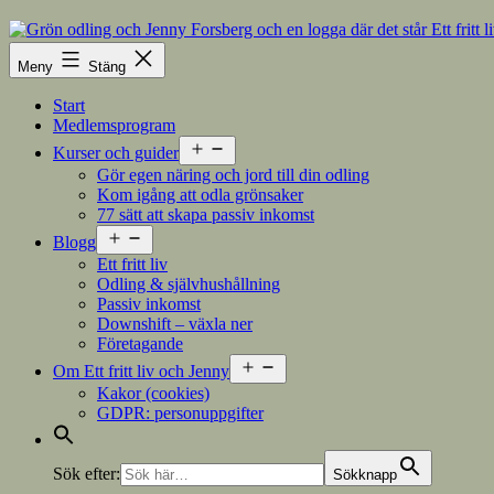
Hoppa
till
innehåll
Meny
Stäng
Start
Medlemsprogram
Öppna
Kurser och guider
meny
Gör egen näring och jord till din odling
Kom igång att odla grönsaker
77 sätt att skapa passiv inkomst
Öppna
Blogg
meny
Ett fritt liv
Odling & självhushållning
Passiv inkomst
Downshift – växla ner
Företagande
Öppna
Om Ett fritt liv och Jenny
meny
Kakor (cookies)
GDPR: personuppgifter
Sök efter:
Sökknapp