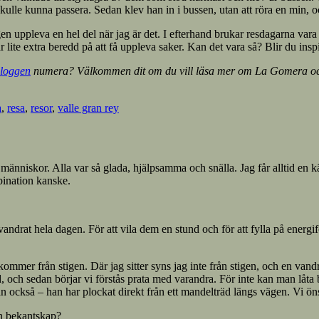
kulle kunna passera. Sedan klev han in i bussen, utan att röra en min, o
ligen uppleva en hel del när jag är det. I efterhand brukar resdagarna var
r lite extra beredd på att få uppleva saker. Kan det vara så? Blir du inspi
loggen
numera? Välkommen dit om du vill läsa mer om La Gomera och 
a
,
resa
,
resor
,
valle gran rey
människor. Alla var så glada, hjälpsamma och snälla. Jag får alltid en kä
bination kanske.
vandrat hela dagen. För att vila dem en stund och för att fylla på energif
ud kommer från stigen. Där jag sitter syns jag inte från stigen, och en 
nd, och sedan börjar vi förstås prata med varandra. För inte kan man låt
an också – han har plockat direkt från ett mandelträd längs vägen. Vi ön
 en bekantskap?