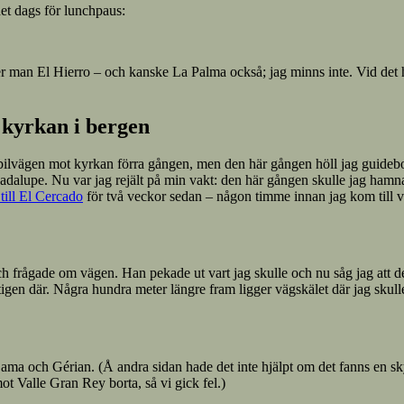
et dags för lunchpaus:
ser man El Hierro – och kanske La Palma också; jag minns inte. Vid det h
 kyrkan i bergen
bilvägen mot kyrkan förra gången, men den här gången höll jag guideboke
alupe. Nu var jag rejält på min vakt: den här gången skulle jag hamna r
till El Cercado
för två veckor sedan – någon timme innan jag kom till v
h frågade om vägen. Han pekade ut vart jag skulle och nu såg jag att d
igen där. Några hundra meter längre fram ligger vägskälet där jag skulle sv
Dama och Gérian. (Å andra sidan hade det inte hjälpt om det fanns en skyl
t Valle Gran Rey borta, så vi gick fel.)