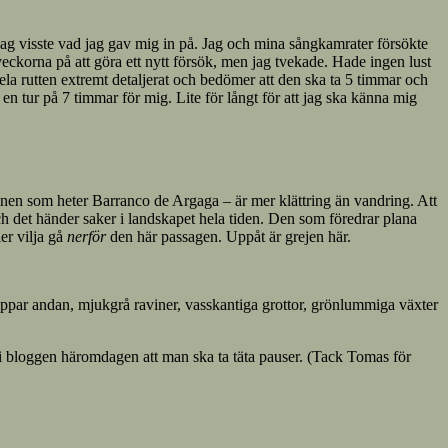
jag visste vad jag gav mig in på. Jag och mina sångkamrater försökte
veckorna på att göra ett nytt försök, men jag tvekade. Hade ingen lust
ela rutten extremt detaljerat och bedömer att den ska ta 5 timmar och
 en tur på 7 timmar för mig. Lite för långt för att jag ska känna mig
vinen som heter Barranco de Argaga – är mer klättring än vandring. Att
och det händer saker i landskapet hela tiden. Den som föredrar plana
er vilja gå
nerför
den här passagen. Uppåt är grejen här.
tappar andan, mjukgrå raviner, vasskantiga grottor, grönlummiga växter
 i bloggen häromdagen att man ska ta täta pauser. (Tack Tomas för