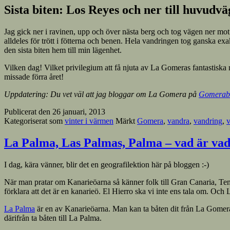
Sista biten: Los Reyes och ner till huvud
Jag gick ner i ravinen, upp och över nästa berg och tog vägen ner mot 
alldeles för trött i fötterna och benen. Hela vandringen tog ganska exak
den sista biten hem till min lägenhet.
Vilken dag! Vilket privilegium att få njuta av La Gomeras fantastiska 
missade förra året!
Uppdatering: Du vet väl att jag bloggar om La Gomera på
Gomerab
Publicerat den
26 januari, 2013
Kategoriserat som
vinter i värmen
Märkt
Gomera
,
vandra
,
vandring
,
v
La Palma, Las Palmas, Palma – vad är vad
I dag, kära vänner, blir det en geografilektion här på bloggen :-)
När man pratar om Kanarieöarna så känner folk till Gran Canaria, Tener
förklara att det är en kanarieö. El Hierro ska vi inte ens tala om. Oc
La Palma
är en av Kanarieöarna. Man kan ta båten dit från La Gomera,
därifrån ta båten till La Palma.