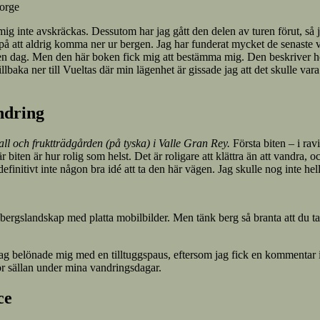
Gorge
g inte avskräckas. Dessutom har jag gått den delen av turen förut, så 
ll på att aldrig komma ner ur bergen. Jag har funderat mycket de senaste 
t på en dag. Men den här boken fick mig att bestämma mig. Den beskriver h
baka ner till Vueltas där min lägenhet är gissade jag att det skulle vara
ndring
l och fruktträdgården (på tyska) i Valle Gran Rey.
Första biten – i ra
biten är hur rolig som helst. Det är roligare att klättra än att vandra, 
initivt inte någon bra idé att ta den här vägen. Jag skulle nog inte hell
a bergslandskap med platta mobilbilder. Men tänk berg så branta att du 
 Jag belönade mig med en tilltuggspaus, eftersom jag fick en kommentar
för sällan under mina vandringsdagar.
ce