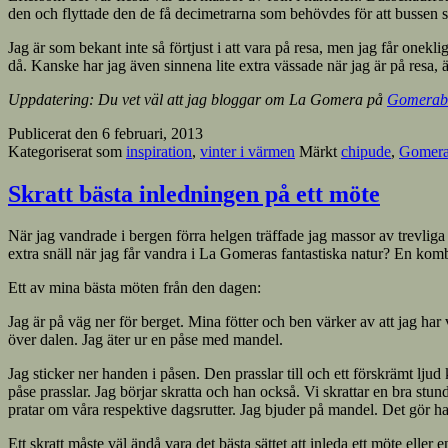
den och flyttade den de få decimetrarna som behövdes för att bussen s
Jag är som bekant inte så förtjust i att vara på resa, men jag får onek
då. Kanske har jag även sinnena lite extra vässade när jag är på resa, ä
Uppdatering: Du vet väl att jag bloggar om La Gomera på
Gomerab
Publicerat den
6 februari, 2013
Kategoriserat som
inspiration
,
vinter i värmen
Märkt
chipude
,
Gomer
Skratt bästa inledningen på ett möte
När jag vandrade i bergen förra helgen träffade jag massor av trevliga 
extra snäll när jag får vandra i La Gomeras fantastiska natur? En kom
Ett av mina bästa möten från den dagen:
Jag är på väg ner för berget. Mina fötter och ben värker av att jag har 
över dalen. Jag äter ur en påse med mandel.
Jag sticker ner handen i påsen. Den prasslar till och ett förskrämt lj
påse prasslar. Jag börjar skratta och han också. Vi skrattar en bra stu
pratar om våra respektive dagsrutter. Jag bjuder på mandel. Det gör h
Ett skratt måste väl ändå vara det bästa sättet att inleda ett möte eller