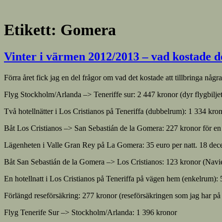
Etikett:
Gomera
Vinter i värmen 2012/2013 – vad kostade d
Förra året fick jag en del frågor om vad det kostade att tillbringa nå
Flyg Stockholm/Arlanda –> Teneriffe sur: 2 447 kronor (dyr flygbiljett
Två hotellnätter i Los Cristianos på Teneriffa (dubbelrum): 1 334 kro
Båt Los Cristianos –> San Sebastián de la Gomera: 227 kronor för en 
Lägenheten i Valle Gran Rey på La Gomera: 35 euro per natt. 18 de
Båt San Sebastián de la Gomera –> Los Cristianos: 123 kronor (Naviera
En hotellnatt i Los Cristianos på Teneriffa på vägen hem (enkelrum):
Förlängd reseförsäkring: 277 kronor (reseförsäkringen som jag har på m
Flyg Tenerife Sur –> Stockholm/Arlanda: 1 396 kronor