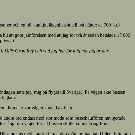
soner och en bil, sunkigt lägenhetshotell två nätter: ca 700 kr.)
a bli att göra jämförelsen med att jag för två år sedan betalade 17 000
prisvärt.
Valle Gran Rey och vad jag har för mig när jag är där.
öndagen satte jag mig på flyget till Sverige.) På vägen åkte bussen
och glam.
t en kilometer var vägen kantad av bilar.
ar med andra ord endast med stor möda som busschauffören navigerade
 långt ut i vägen för att bussen skulle kunna ta sig fram.
. Tillsammans med kanske fem andra män tog han tag i bilen, lyfte upp