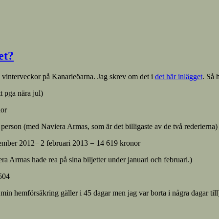
et?
gra vinterveckor på Kanarieöarna. Jag skrev om det i
det här inlägget
. Så 
 pga nära jul)
nor
person (med Naviera Armas, som är det billigaste av de två rederierna)
cember 2012– 2 februari 2013 = 14 619 kronor
 Armas hade rea på sina biljetter under januari och februari.)
 504
in hemförsäkring gäller i 45 dagar men jag var borta i några dagar till