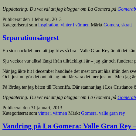
Uppdatering: Du vet väl att jag bloggar om La Gomera på
Gomerab
Publicerat den
1 februari, 2013
Kategoriserat som
inspiration
,
vinter i värmen
Märkt
Gomera
,
skratt
Separationsångest
En stor nackdel med att jag trivs så bra i Valle Gran Rey är att det kä
Sju veckor var alltså långt ifrån tillräckligt i år – jag går och fundera
När jag åkte hit i december handlade det mest om att åka ifrån den sv
Och just nu gör det ont att jag inte får vara det mer just nu. Men jag ä
På lördag tar jag båten till Teneriffa. Där stannar jag i Los Cristianos
Uppdatering: Du vet väl att jag bloggar om La Gomera på
Gomerab
Publicerat den
31 januari, 2013
Kategoriserat som
vinter i värmen
Märkt
Gomera
,
valle gran rey
Vandring på La Gomera: Valle Gran Rey –