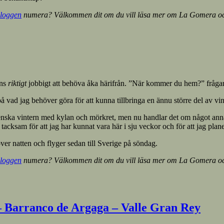
loggen
numera? Välkommen dit om du vill läsa mer om La Gomera och 
nns
riktigt
jobbigt att behöva åka härifrån. ”När kommer du hem?” frågar
r på vad jag behöver göra för att kunna tillbringa en ännu större del av v
enska vintern med kylan och mörkret, men nu handlar det om något annat.
r tacksam för att jag har kunnat vara här i sju veckor och för att jag plan
 över natten och flyger sedan till Sverige på söndag.
loggen
numera? Välkommen dit om du vill läsa mer om La Gomera och 
 Barranco de Argaga – Valle Gran Rey