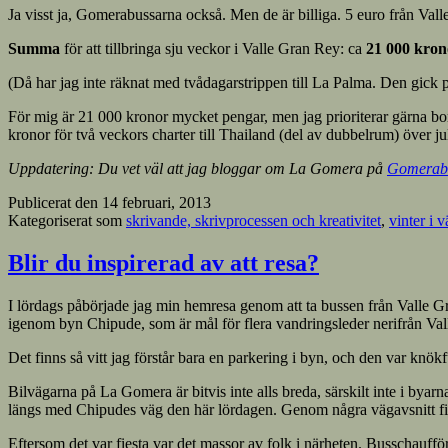
Ja visst ja, Gomerabussarna också. Men de är billiga. 5 euro från Valle
Summa
för att tillbringa sju veckor i Valle Gran Rey: ca
21 000 kron
(Då har jag inte räknat med tvådagarstrippen till La Palma. Den gick på
För mig är 21 000 kronor mycket pengar, men jag prioriterar gärna bort 
kronor för två veckors charter till Thailand (del av dubbelrum) över ju
Uppdatering: Du vet väl att jag bloggar om La Gomera på
Gomerab
Publicerat den
14 februari, 2013
Kategoriserat som
skrivande, skrivprocessen och kreativitet
,
vinter i 
Blir du inspirerad av att resa?
I lördags påbörjade jag min hemresa genom att ta bussen från Valle Gra
igenom byn Chipude, som är mål för flera vandringsleder nerifrån Va
Det finns så vitt jag förstår bara en parkering i byn, och den var knökf
Bilvägarna på La Gomera är bitvis inte alls breda, särskilt inte i by
längs med Chipudes väg den här lördagen. Genom några vägavsnitt fick 
Eftersom det var fiesta var det massor av folk i närheten. Busschauff