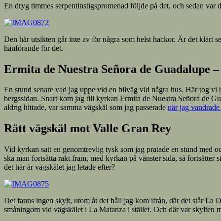
En dryg timmes serpentinstigspromenad följde på det, och sedan var d
Den här utsikten går inte av för några som helst hackor. Är det klart 
hänförande för det.
Ermita de Nuestra Señora de Guadalupe –
En stund senare vad jag uppe vid en bilväg vid några hus. Här tog vi 
bergssidan. Snart kom jag till kyrkan Ermita de Nuestra Señora de Guad
aldrig hittade, var samma vägskäl som jag passerade
när jag vandrade 
Rätt vägskäl mot Valle Gran Rey
Vid kyrkan satt en genomtrevlig tysk som jag pratade en stund med oc
ska man fortsätta rakt fram, med kyrkan på vänster sida, så fortsätter st
det här är vägskälet jag letade efter?
Det fanns ingen skylt, utom åt det håll jag kom ifrån, där det står La 
småningom vid vägskälet i La Matanza i stället. Och där var skylten mo