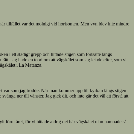
är tillfället var det molnigt vid horisonten. Men vyn blev inte mindre
n i ett stadigt grepp och hittade stigen som fortsatte längs
ätt. Jag hade en teori om att vägskälet som jag letade efter, som vi
ägskälet i La Matanza.
et var som jag trodde. När man kommer upp till kyrkan längs stigen
änga ner till vänster. Jag gick dit, och inte går det väl att förstå att
t förra året, för vi hittade aldrig det här vägskälet utan hamnade så