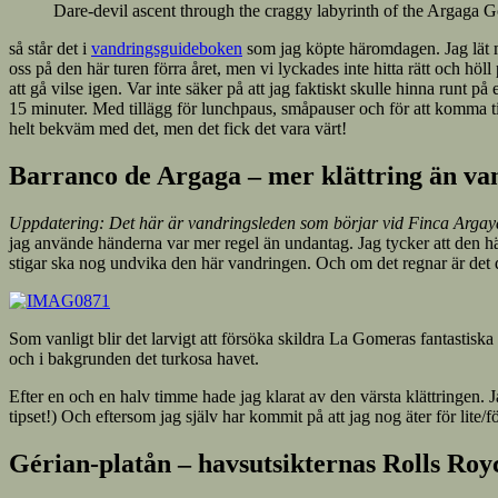
Dare-devil ascent through the craggy labyrinth of the Argaga 
så står det i
vandringsguideboken
som jag köpte häromdagen. Jag lät mi
oss på den här turen förra året, men vi lyckades inte hitta rätt och hö
att gå vilse igen. Var inte säker på att jag faktiskt skulle hinna run
15 minuter. Med tillägg för lunchpaus, småpauser och för att komma till
helt bekväm med det, men det fick det vara värt!
Barranco de Argaga – mer klättring än va
Uppdatering: Det här är vandringsleden som börjar vid Finca Argayal
jag använde händerna var mer regel än undantag. Jag tycker att den här 
stigar ska nog undvika den här vandringen. Och om det regnar är det def
Som vanligt blir det larvigt att försöka skildra La Gomeras fantastisk
och i bakgrunden det turkosa havet.
Efter en och en halv timme hade jag klarat av den värsta klättringen.
tipset!) Och eftersom jag själv har kommit på att jag nog äter för lite/
Gérian-platån – havsutsikternas Rolls Roy