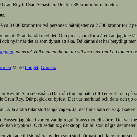
 Gran Rey till San Sebastián. Det blir 88 kronor tur och retur.
or.
 ca 3 000 kronor för två personer: båtbiljetter ca 2 300 kronor för 2 per
annat för att ha råd med det. Och precis som förra året kan jag inte låt
l och nyår när det är som dyrast att åka. Då känns det här betydligt mer 
loggen
numera? Välkommen dit om du vill läsa mer om La Gomera och 
värmen
Märkt
budget
,
Gomera
n Rey till San sebastián. (Därifrån tog jag båten till Teneriffa och på s
lle Gran Rey. Där pågick en byfest. Det var marknad och dans och tjo 
ull. Alla andra bilar stod längs vägen. Ja, det finns bara en väg. I säker
arna. Bussen jag åkte i var en vanlig reguljärbuss modell större. Det v
han krypköra. Och sedan tog det stopp. En bil stod några decimeter för
ören vinkade till sig några av dem som stod närmast och klev ur bussen